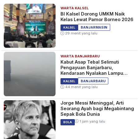
WARTA KALSEL
BI Kalsel Dorong UMKM Naik
Kelas Lewat Pamor Borneo 2026
BANJARMASIN
KALSEL
29 menit yang lalu
WARTA BANJARBARU
Kabut Asap Tebal Selimuti
Pengayuan Banjarbaru,
Kendaraan Nyalakan Lampu
Jauh dan Sein
BANJARBARU
KALSEL
44 menit yang lalu
Jorge Messi Meninggal, Arti
Seorang Ayah bagi Megabintang
Sepak Bola Dunia
1 jam yang lalu
BOLA