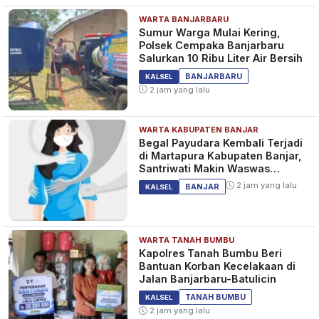
WARTA BANJARBARU
Sumur Warga Mulai Kering,
Polsek Cempaka Banjarbaru
Salurkan 10 Ribu Liter Air Bersih
BANJARBARU
KALSEL
2 jam yang lalu
WARTA KABUPATEN BANJAR
Begal Payudara Kembali Terjadi
di Martapura Kabupaten Banjar,
Santriwati Makin Waswas
Melintas
2 jam yang lalu
BANJAR
KALSEL
WARTA TANAH BUMBU
Kapolres Tanah Bumbu Beri
Bantuan Korban Kecelakaan di
Jalan Banjarbaru-Batulicin
TANAH BUMBU
KALSEL
2 jam yang lalu