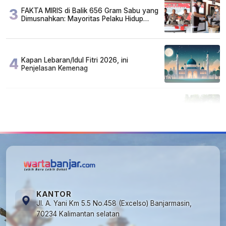
3
FAKTA MIRIS di Balik 656 Gram Sabu yang
Dimusnahkan: Mayoritas Pelaku Hidup
Susah, Ada Juga Sarjana!
4
Kapan Lebaran/Idul Fitri 2026, ini
Penjelasan Kemenag
5
Cuma di Tabalong! Mudik Bisa Santai Naik
Bus, Motor & Mobil Diantar Pakai Towing
KANTOR
Jl. A. Yani Km 5.5 No.458 (Excelso) Banjarmasin,
70234 Kalimantan selatan