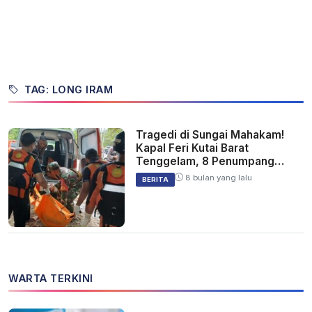
TAG: LONG IRAM
Tragedi di Sungai Mahakam!
Kapal Feri Kutai Barat
Tenggelam, 8 Penumpang
Tewas!
8 bulan yang lalu
BERITA
WARTA TERKINI