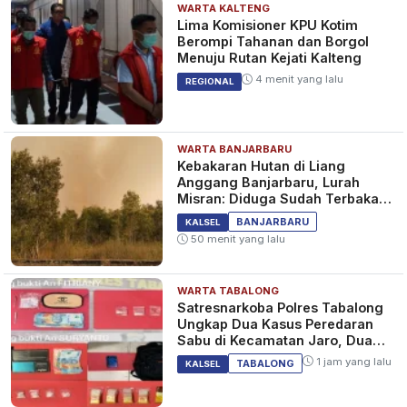
WARTA KALTENG
Lima Komisioner KPU Kotim
Berompi Tahanan dan Borgol
Menuju Rutan Kejati Kalteng
4 menit yang lalu
REGIONAL
WARTA BANJARBARU
Kebakaran Hutan di Liang
Anggang Banjarbaru, Lurah
Misran: Diduga Sudah Terbakar
Sejak Tadi Malam
BANJARBARU
KALSEL
50 menit yang lalu
WARTA TABALONG
Satresnarkoba Polres Tabalong
Ungkap Dua Kasus Peredaran
Sabu di Kecamatan Jaro, Dua
Pelaku Diamankan
1 jam yang lalu
TABALONG
KALSEL