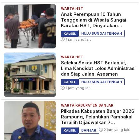
WARTA HST
Anak Perempuan 10 Tahun
Tenggelam di Wisata Sungai
Karatau HST, Dinyatakan
Meninggal Dunia
HULU SUNGAI TENGAH
KALSEL
1 jam yang lalu
WARTA HST
Seleksi Sekda HST Berlanjut,
Lima Kandidat Lolos Administrasi
dan Siap Jalani Asesmen
HULU SUNGAI TENGAH
KALSEL
1 jam yang lalu
WARTA KABUPATEN BANJAR
Pilkades Kabupaten Banjar 2026
Rampung, Pelantikan Pambakal
Terpilih Dijadwalkan 7
September 2026
2 jam yang lalu
BANJAR
KALSEL