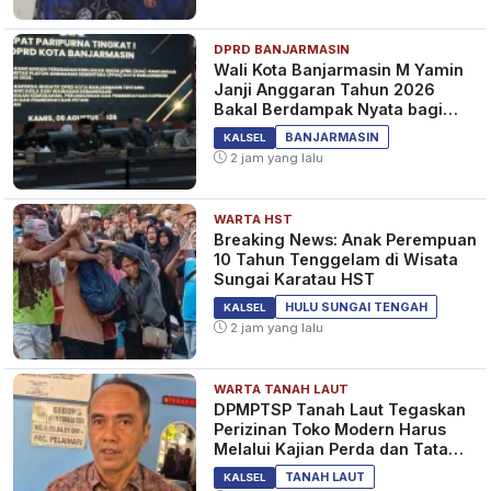
DPRD BANJARMASIN
Wali Kota Banjarmasin M Yamin
Janji Anggaran Tahun 2026
Bakal Berdampak Nyata bagi
Masyarakat&nbsp;
BANJARMASIN
KALSEL
2 jam yang lalu
WARTA HST
Breaking News: Anak Perempuan
10 Tahun Tenggelam di Wisata
Sungai Karatau HST
HULU SUNGAI TENGAH
KALSEL
2 jam yang lalu
WARTA TANAH LAUT
DPMPTSP Tanah Laut Tegaskan
Perizinan Toko Modern Harus
Melalui Kajian Perda dan Tata
Ruang
TANAH LAUT
KALSEL