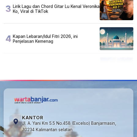
3
Lirik Lagu dan Chord Gitar Lu Kenal Veronika
Ko, Viral di TikTok
4
Kapan Lebaran/Idul Fitri 2026, ini
Penjelasan Kemenag
5
Kecelakaan Maut di Jalan Tjilik Riwut
Katingan! Pikap dan Avanza Bertabrakan,
Korban Luka Parah
KANTOR
Jl. A. Yani Km 5.5 No.458 (Excelso) Banjarmasin,
70234 Kalimantan selatan