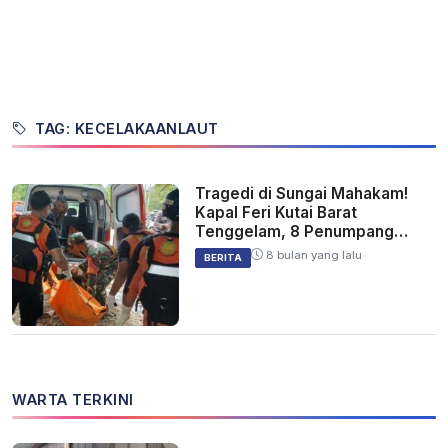
TAG: KECELAKAANLAUT
Tragedi di Sungai Mahakam!
Kapal Feri Kutai Barat
Tenggelam, 8 Penumpang
Tewas!
8 bulan yang lalu
BERITA
WARTA TERKINI