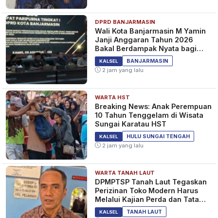
DPRD BANJARMASIN
Wali Kota Banjarmasin M Yamin
Janji Anggaran Tahun 2026
Bakal Berdampak Nyata bagi
Masyarakat&nbsp;
BANJARMASIN
KALSEL
2 jam yang lalu
WARTA HST
Breaking News: Anak Perempuan
10 Tahun Tenggelam di Wisata
Sungai Karatau HST
HULU SUNGAI TENGAH
KALSEL
2 jam yang lalu
WARTA TANAH LAUT
DPMPTSP Tanah Laut Tegaskan
Perizinan Toko Modern Harus
Melalui Kajian Perda dan Tata
Ruang
TANAH LAUT
KALSEL