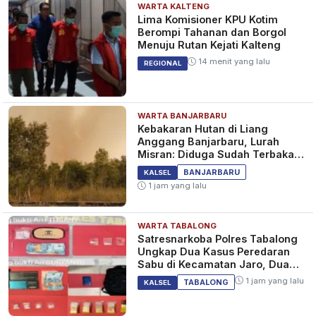
WARTA KALTENG
Lima Komisioner KPU Kotim
Berompi Tahanan dan Borgol
Menuju Rutan Kejati Kalteng
14 menit yang lalu
REGIONAL
WARTA BANJARBARU
Kebakaran Hutan di Liang
Anggang Banjarbaru, Lurah
Misran: Diduga Sudah Terbakar
Sejak Tadi Malam
BANJARBARU
KALSEL
1 jam yang lalu
WARTA TABALONG
Satresnarkoba Polres Tabalong
Ungkap Dua Kasus Peredaran
Sabu di Kecamatan Jaro, Dua
Pelaku Diamankan
1 jam yang lalu
TABALONG
KALSEL