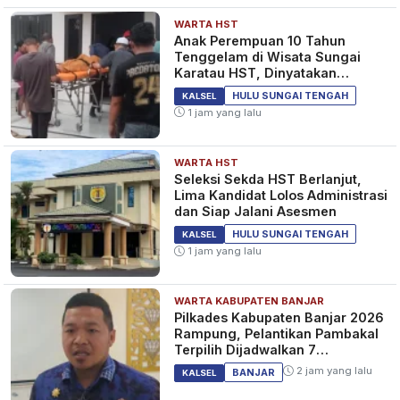
WARTA HST
Anak Perempuan 10 Tahun
Tenggelam di Wisata Sungai
Karatau HST, Dinyatakan
Meninggal Dunia
HULU SUNGAI TENGAH
KALSEL
1 jam yang lalu
WARTA HST
Seleksi Sekda HST Berlanjut,
Lima Kandidat Lolos Administrasi
dan Siap Jalani Asesmen
HULU SUNGAI TENGAH
KALSEL
1 jam yang lalu
WARTA KABUPATEN BANJAR
Pilkades Kabupaten Banjar 2026
Rampung, Pelantikan Pambakal
Terpilih Dijadwalkan 7
September 2026
2 jam yang lalu
BANJAR
KALSEL