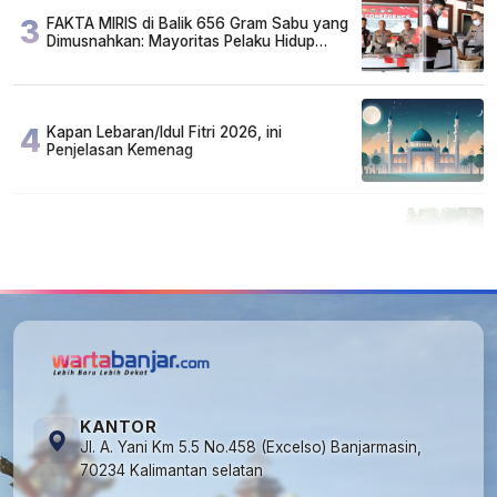
3
FAKTA MIRIS di Balik 656 Gram Sabu yang
Dimusnahkan: Mayoritas Pelaku Hidup
Susah, Ada Juga Sarjana!
4
Kapan Lebaran/Idul Fitri 2026, ini
Penjelasan Kemenag
5
Cuma di Tabalong! Mudik Bisa Santai Naik
Bus, Motor & Mobil Diantar Pakai Towing
KANTOR
Jl. A. Yani Km 5.5 No.458 (Excelso) Banjarmasin,
70234 Kalimantan selatan