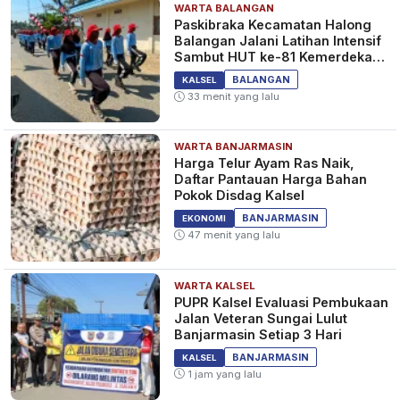
WARTA BALANGAN
Paskibraka Kecamatan Halong
Balangan Jalani Latihan Intensif
Sambut HUT ke-81 Kemerdekaan
RI
BALANGAN
KALSEL
33 menit yang lalu
WARTA BANJARMASIN
Harga Telur Ayam Ras Naik,
Daftar Pantauan Harga Bahan
Pokok Disdag Kalsel
BANJARMASIN
EKONOMI
47 menit yang lalu
WARTA KALSEL
PUPR Kalsel Evaluasi Pembukaan
Jalan Veteran Sungai Lulut
Banjarmasin Setiap 3 Hari
BANJARMASIN
KALSEL
1 jam yang lalu