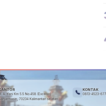
KANTOR
KONTAK
Jl. A. Yani Km 5.5 No.458 (Excelso)
0813-4523-67
Banjarmasin, 70234 Kalimantan selatan