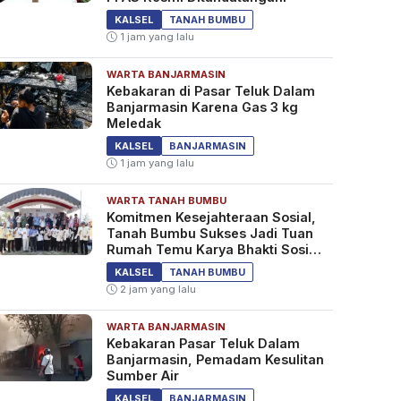
KALSEL
TANAH BUMBU
1 jam yang lalu
WARTA BANJARMASIN
Kebakaran di Pasar Teluk Dalam
Banjarmasin Karena Gas 3 kg
Meledak
KALSEL
BANJARMASIN
1 jam yang lalu
WARTA TANAH BUMBU
Komitmen Kesejahteraan Sosial,
Tanah Bumbu Sukses Jadi Tuan
Rumah Temu Karya Bhakti Sosial
PSM Ke-23
KALSEL
TANAH BUMBU
2 jam yang lalu
WARTA BANJARMASIN
Kebakaran Pasar Teluk Dalam
Banjarmasin, Pemadam Kesulitan
Sumber Air
KALSEL
BANJARMASIN