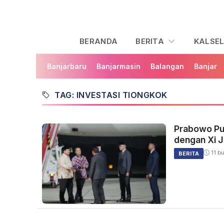
BERANDA
BERITA
KALSE
Banjarbaru
Banjarmasin
Balangan
Banjar
TAG: INVESTASI TIONGKOK
Prabowo Pul
dengan Xi J
11 bu
BERITA