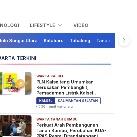
KNOLOGI
LIFESTYLE
VIDEO
Hulu Sungai Utara
Kotabaru
Tabalong
Tanah Bumbu
Ta
ARTA TERKINI
WARTA KALSEL
PLN Kalselteng Umumkan
Kerusakan Pembangkit,
Pemadaman Listrik Kalsel
Diperpanjang?
KALSEL
KALIMANTAN SELATAN
36 menit yang lalu
WARTA TANAH BUMBU
Perkuat Arah Pembangunan
Tanah Bumbu, Perubahan KUA-
PPAS Resmi Ditandatangani