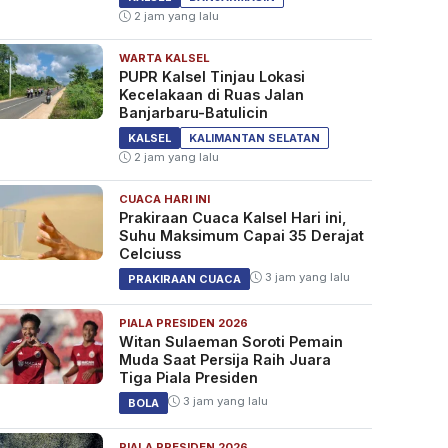
2 jam yang lalu
WARTA KALSEL
PUPR Kalsel Tinjau Lokasi
Kecelakaan di Ruas Jalan
Banjarbaru-Batulicin
KALSEL
KALIMANTAN SELATAN
2 jam yang lalu
CUACA HARI INI
Prakiraan Cuaca Kalsel Hari ini,
Suhu Maksimum Capai 35 Derajat
Celciuss
3 jam yang lalu
PRAKIRAAN CUACA
PIALA PRESIDEN 2026
Witan Sulaeman Soroti Pemain
Muda Saat Persija Raih Juara
Tiga Piala Presiden
3 jam yang lalu
BOLA
PIALA PRESIDEN 2026