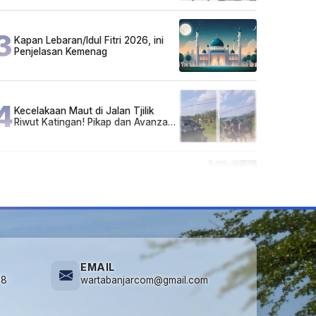
Sarjana!
3
Kapan Lebaran/Idul Fitri 2026, ini
Penjelasan Kemenag
4
Kecelakaan Maut di Jalan Tjilik
Riwut Katingan! Pikap dan Avanza
Bertabrakan, Korban Luka Parah
5
Cuma di Tabalong! Mudik Bisa
Santai Naik Bus, Motor & Mobil
Diantar Pakai Towing
EMAIL
78
wartabanjarcom@gmail.com