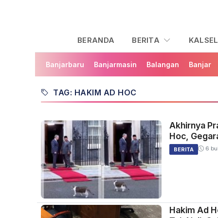
BERANDA
BERITA
KALSE
Banjarbaru
Banjarmasin
Balangan
Banjar
TAG: HAKIM AD HOC
Akhirnya P
Hoc, Gegar
6 bu
BERITA
Hakim Ad Ho