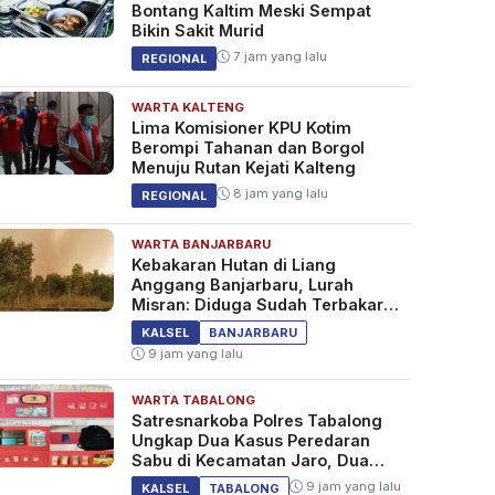
Bontang Kaltim Meski Sempat
Bikin Sakit Murid
7 jam yang lalu
REGIONAL
WARTA KALTENG
Lima Komisioner KPU Kotim
Berompi Tahanan dan Borgol
Menuju Rutan Kejati Kalteng
8 jam yang lalu
REGIONAL
WARTA BANJARBARU
Kebakaran Hutan di Liang
Anggang Banjarbaru, Lurah
Misran: Diduga Sudah Terbakar
Sejak Tadi Malam
KALSEL
BANJARBARU
9 jam yang lalu
WARTA TABALONG
Satresnarkoba Polres Tabalong
Ungkap Dua Kasus Peredaran
Sabu di Kecamatan Jaro, Dua
Pelaku Diamankan
9 jam yang lalu
KALSEL
TABALONG