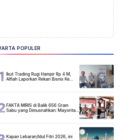
ARTA POPULER
1
Ikut Trading Rugi Hampir Rp 4 M,
Alfiah Laporkan Rekan Bisnis Ke
Polda Kalsel
2
FAKTA MIRIS di Balik 656 Gram
Sabu yang Dimusnahkan: Mayoritas
Pelaku Hidup Susah, Ada Juga
Sarjana!
3
Kapan Lebaran/Idul Fitri 2026, ini