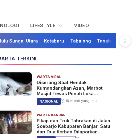
KNOLOGI
LIFESTYLE
VIDEO
Hulu Sungai Utara
Kotabaru
Tabalong
Tanah Bumbu
Ta
ARTA TERKINI
WARTA VIRAL
Diserang Saat Hendak
Kumandangkan Azan, Marbot
Masjid Tewas Penuh Luka
Sabetan Samurai
19 menit yang lalu
NASIONAL
WARTA BANJAR
Pikap dan Truk Tabrakan di Jalan
Soebarjo Kabupaten Banjar, Satu
dari Dua Korban Dilaporkan
Tewas