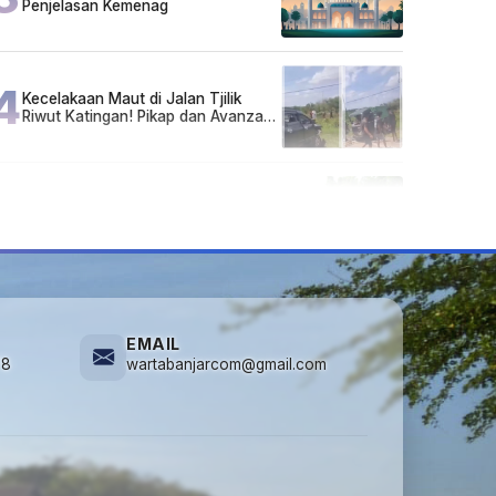
Penjelasan Kemenag
4
Kecelakaan Maut di Jalan Tjilik
Riwut Katingan! Pikap dan Avanza
Bertabrakan, Korban Luka Parah
5
Cuma di Tabalong! Mudik Bisa
Santai Naik Bus, Motor & Mobil
Diantar Pakai Towing
EMAIL
78
wartabanjarcom@gmail.com