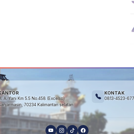
KANTOR
KONTAK
Jl. A. Yani Km 5.5 No.458 (Excelso)
0813-4523-67
Banjarmasin, 70234 Kalimantan selatan