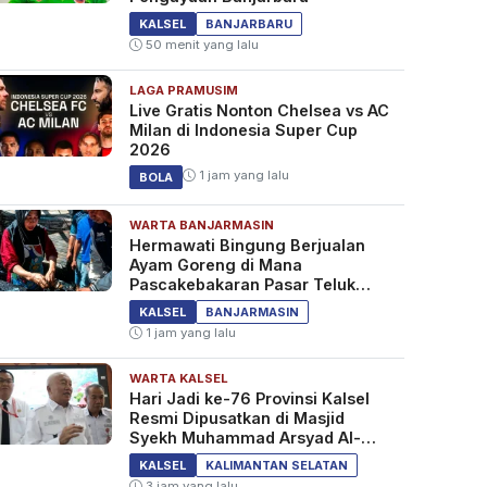
KALSEL
BANJARBARU
50 menit yang lalu
LAGA PRAMUSIM
Live Gratis Nonton Chelsea vs AC
Milan di Indonesia Super Cup
2026
1 jam yang lalu
BOLA
WARTA BANJARMASIN
Hermawati Bingung Berjualan
Ayam Goreng di Mana
Pascakebakaran Pasar Teluk
Dalam Banjarmasin
KALSEL
BANJARMASIN
1 jam yang lalu
WARTA KALSEL
Hari Jadi ke-76 Provinsi Kalsel
Resmi Dipusatkan di Masjid
Syekh Muhammad Arsyad Al-
Banjari
KALSEL
KALIMANTAN SELATAN
3 jam yang lalu