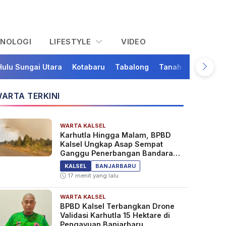
KNOLOGI
LIFESTYLE
VIDEO
Hulu Sungai Utara
Kotabaru
Tabalong
Tanah Bumbu
Ta
ARTA TERKINI
WARTA KALSEL
Karhutla Hingga Malam, BPBD
Kalsel Ungkap Asap Sempat
Ganggu Penerbangan Bandara
Syamsudin Noor
KALSEL
BANJARBARU
17 menit yang lalu
WARTA KALSEL
BPBD Kalsel Terbangkan Drone
Validasi Karhutla 15 Hektare di
Pengayuan Banjarbaru