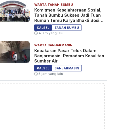
WARTA TANAH BUMBU
Komitmen Kesejahteraan Sosial,
Tanah Bumbu Sukses Jadi Tuan
Rumah Temu Karya Bhakti Sosial
PSM Ke-23
KALSEL
TANAH BUMBU
4 jam yang lalu
WARTA BANJARMASIN
Kebakaran Pasar Teluk Dalam
Banjarmasin, Pemadam Kesulitan
Sumber Air
KALSEL
BANJARMASIN
5 jam yang lalu