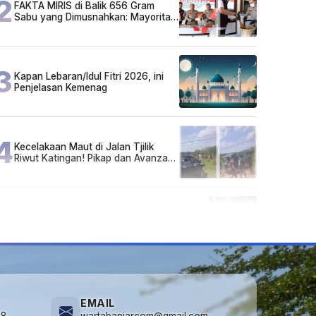
2
FAKTA MIRIS di Balik 656 Gram
Sabu yang Dimusnahkan: Mayoritas
Pelaku Hidup Susah, Ada Juga
Sarjana!
3
Kapan Lebaran/Idul Fitri 2026, ini
Penjelasan Kemenag
4
Kecelakaan Maut di Jalan Tjilik
Riwut Katingan! Pikap dan Avanza
Bertabrakan, Korban Luka Parah
5
Cuma di Tabalong! Mudik Bisa
Santai Naik Bus, Motor & Mobil
Diantar Pakai Towing
EMAIL