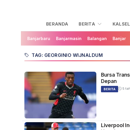
BERANDA
BERITA
KALSE
Banjarbaru
Banjarmasin
Balangan
Banjar
TAG: GEORGINIO WIJNALDUM
Bursa Trans
Depan
5 ta
BERITA
Liverpool I