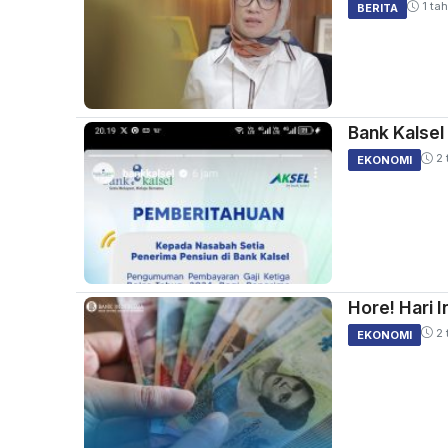
1 tah
BERITA
Bank Kalsel
2 
EKONOMI
Hore! Hari I
2 
EKONOMI