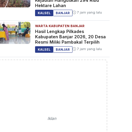
Kejadian Hanguskan 294 Ribu
Hektare Lahan
7 jam yang lalu
KALSEL
BANJAR
WARTA KABUPATEN BANJAR
Hasil Lengkap Pilkades
Kabupaten Banjar 2026, 20 Desa
Resmi Miliki Pambakal Terpilih
7 jam yang lalu
KALSEL
BANJAR
Iklan