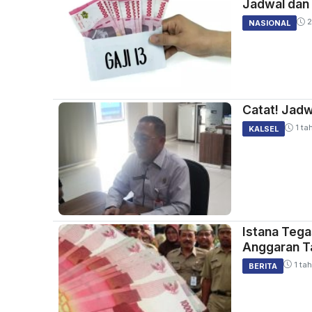
Jadwal dan
2
NASIONAL
Catat! Jadw
1 ta
KALSEL
Istana Tega
Anggaran T
1 tah
BERITA