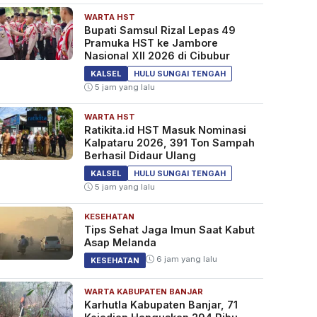
WARTA HST
Bupati Samsul Rizal Lepas 49
Pramuka HST ke Jambore
Nasional XII 2026 di Cibubur
KALSEL
HULU SUNGAI TENGAH
5 jam yang lalu
WARTA HST
Ratikita.id HST Masuk Nominasi
Kalpataru 2026, 391 Ton Sampah
Berhasil Didaur Ulang
KALSEL
HULU SUNGAI TENGAH
5 jam yang lalu
KESEHATAN
Tips Sehat Jaga Imun Saat Kabut
Asap Melanda
6 jam yang lalu
KESEHATAN
WARTA KABUPATEN BANJAR
Karhutla Kabupaten Banjar, 71