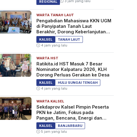
3 jam yang lalu
REGIONAL
WARTA TANAH LAUT
Pengabdian Mahasiswa KKN UGM
di Panyipatan Tanah Laut
Berakhir, Dorong Keberlanjutan
Program Masyarakat
KALSEL
TANAH LAUT
4 jam yang lalu
WARTA HST
Ratikita.id HST Masuk 7 Besar
Nominator Kalpataru 2026, KLH
Dorong Perluas Gerakan ke Desa
KALSEL
HULU SUNGAI TENGAH
4 jam yang lalu
WARTA KALSEL
Sekdaprov Kalsel Pimpin Peserta
PKN ke Jatim, Fokus pada
Pangan, Bencana, Energi dan
Ekonomi
KALSEL
BANJARBARU
5 jam yang lalu