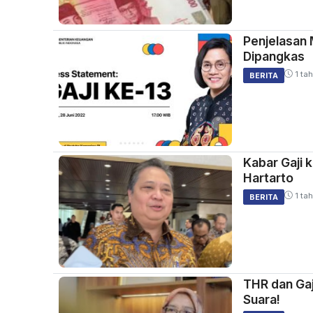
Penjelasan 
Dipangkas
1 tah
BERITA
Kabar Gaji 
Hartarto
1 tah
BERITA
THR dan Ga
Suara!