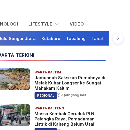
KNOLOGI
LIFESTYLE
VIDEO
Hulu Sungai Utara
Kotabaru
Tabalong
Tanah Bumbu
Ta
ARTA TERKINI
WARTA KALTIM
Jamunnah Saksikan Rumahnya di
Melak Kubar Longsor ke Sungai
Mahakam Kaltim
3 jam yang lalu
REGIONAL
WARTA KALTENG
Massa Kembali Geruduk PLN
Palangka Raya, Pemadaman
Listrik di Kalteng Belum Usai