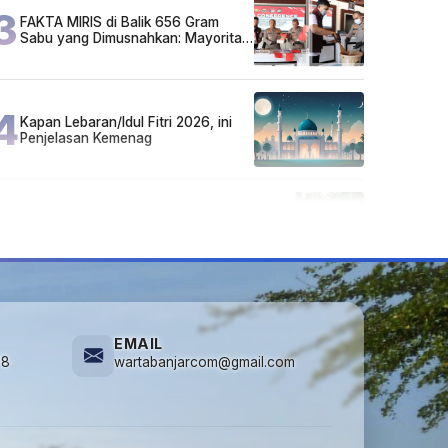
3
FAKTA MIRIS di Balik 656 Gram
Sabu yang Dimusnahkan: Mayoritas
Pelaku Hidup Susah, Ada Juga
Sarjana!
4
Kapan Lebaran/Idul Fitri 2026, ini
Penjelasan Kemenag
5
Cuma di Tabalong! Mudik Bisa
Santai Naik Bus, Motor & Mobil
Diantar Pakai Towing
EMAIL
78
wartabanjarcom@gmail.com