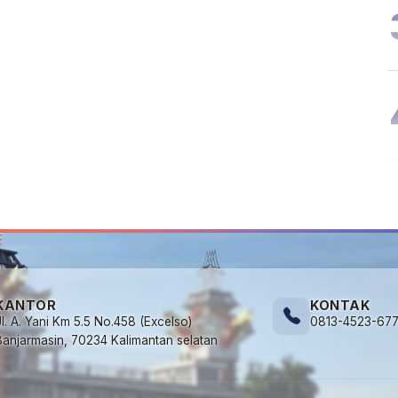
KANTOR
KONTAK
Jl. A. Yani Km 5.5 No.458 (Excelso)
0813-4523-67
Banjarmasin, 70234 Kalimantan selatan