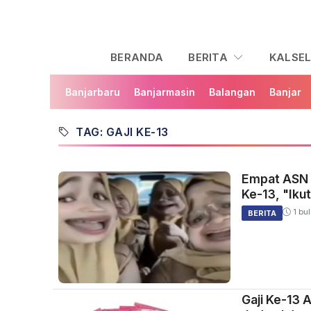
BERANDA
BERITA
KALSE
Banjarbaru
Banjarmasin
Balangan
Banjar
TAG: GAJI KE-13
Empat ASN J
Ke-13, "Iku
1 bul
BERITA
Gaji Ke-13 