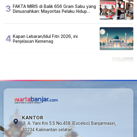
3
FAKTA MIRIS di Balik 656 Gram Sabu yang
Dimusnahkan: Mayoritas Pelaku Hidup
Susah, Ada Juga Sarjana!
4
Kapan Lebaran/Idul Fitri 2026, ini
Penjelasan Kemenag
5
Cuma di Tabalong! Mudik Bisa Santai Naik
Bus, Motor & Mobil Diantar Pakai Towing
KANTOR
Jl. A. Yani Km 5.5 No.458 (Excelso) Banjarmasin,
70234 Kalimantan selatan