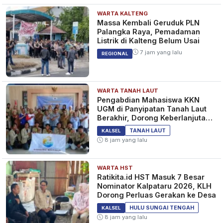
WARTA KALTENG
Massa Kembali Geruduk PLN
Palangka Raya, Pemadaman
Listrik di Kalteng Belum Usai
7 jam yang lalu
REGIONAL
WARTA TANAH LAUT
Pengabdian Mahasiswa KKN
UGM di Panyipatan Tanah Laut
Berakhir, Dorong Keberlanjutan
Program Masyarakat
TANAH LAUT
KALSEL
8 jam yang lalu
WARTA HST
Ratikita.id HST Masuk 7 Besar
Nominator Kalpataru 2026, KLH
Dorong Perluas Gerakan ke Desa
HULU SUNGAI TENGAH
KALSEL
8 jam yang lalu