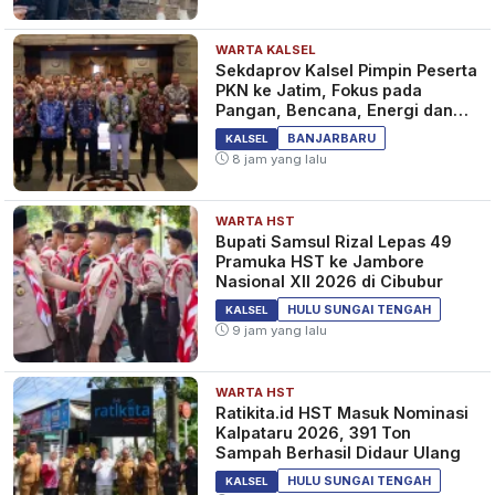
WARTA KALSEL
Sekdaprov Kalsel Pimpin Peserta
PKN ke Jatim, Fokus pada
Pangan, Bencana, Energi dan
Ekonomi
BANJARBARU
KALSEL
8 jam yang lalu
WARTA HST
Bupati Samsul Rizal Lepas 49
Pramuka HST ke Jambore
Nasional XII 2026 di Cibubur
HULU SUNGAI TENGAH
KALSEL
9 jam yang lalu
WARTA HST
Ratikita.id HST Masuk Nominasi
Kalpataru 2026, 391 Ton
Sampah Berhasil Didaur Ulang
HULU SUNGAI TENGAH
KALSEL