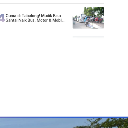
Sarjana!
4
Cuma di Tabalong! Mudik Bisa
Santai Naik Bus, Motor & Mobil
Diantar Pakai Towing
5
Kapan Lebaran/Idul Fitri 2026, ini
Penjelasan Kemenag