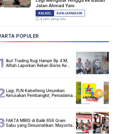
Lagi Mengular Hingga ke Badan
Jalan Ahmad Yani
KALSEL
BANJARMASIN
4 jam yang lalu
ARTA POPULER
1
Ikut Trading Rugi Hampir Rp 4 M,
Alfiah Laporkan Rekan Bisnis Ke
Polda Kalsel
2
Lagi, PLN Kalselteng Umumkan
Kerusakan Pembangkit, Pemadaman
Listrik Bergilir Diperpanjang?
3
FAKTA MIRIS di Balik 656 Gram
Sabu yang Dimusnahkan: Mayoritas
Pelaku Hidup Susah, Ada Juga