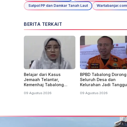
Satpol PP dan Damkar Tanah Laut
Wartabanjar.com
BERITA TERKAIT
Belajar dari Kasus
BPBD Tabalong Dorong
Jemaah Telantar,
Seluruh Desa dan
Kemenhaj Tabalong
Kelurahan Jadi Tangg
Imbau Warga Jangan
Bencana
09 Agustus 2026
09 Agustus 2026
Tergiur Umrah Murah