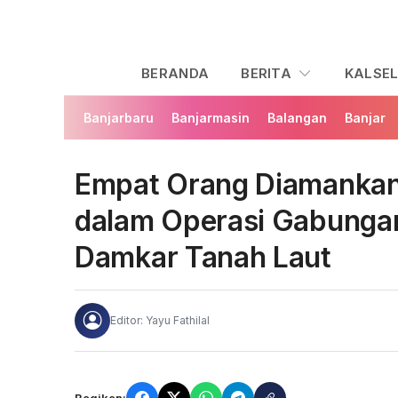
BERANDA
BERITA
KALSE
Banjarbaru
Banjarmasin
Balangan
Banjar
Empat Orang Diamankan
dalam Operasi Gabungan
Damkar Tanah Laut
Editor: Yayu Fathilal
Bagikan: