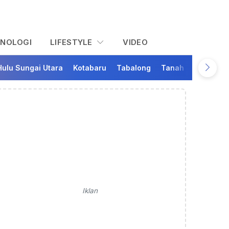
KNOLOGI
LIFESTYLE
VIDEO
Hulu Sungai Utara
Kotabaru
Tabalong
Tanah Bumbu
Ta
Iklan