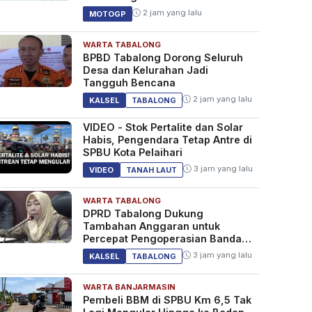
SS600 ARRC
2 jam yang lalu
MOTOGP
WARTA TABALONG
BPBD Tabalong Dorong Seluruh
Desa dan Kelurahan Jadi
Tangguh Bencana
2 jam yang lalu
KALSEL
TABALONG
VIDEO - Stok Pertalite dan Solar
Habis, Pengendara Tetap Antre di
SPBU Kota Pelaihari
3 jam yang lalu
VIDEO
TANAH LAUT
WARTA TABALONG
DPRD Tabalong Dukung
Tambahan Anggaran untuk
Percepat Pengoperasian Bandara
Warukin
3 jam yang lalu
KALSEL
TABALONG
WARTA BANJARMASIN
Pembeli BBM di SPBU Km 6,5 Tak