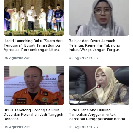
Hadiri Launching Buku “Suara dari
Belajar dari Kasus Jemaah
Tenggara”, Bupati Tanah Bumbu
Telantar, Kemenhaj Tabalong
Apresiasi Perkembangan Literasi
Imbau Warga Jangan Tergiur
di Bumi Bersujud
Umrah Murah
09 Agustus 2026
09 Agustus 2026
BPBD Tabalong Dorong Seluruh
DPRD Tabalong Dukung
Desa dan Kelurahan Jadi Tangguh
Tambahan Anggaran untuk
Bencana
Percepat Pengoperasian Bandara
Warukin
09 Agustus 2026
09 Agustus 2026