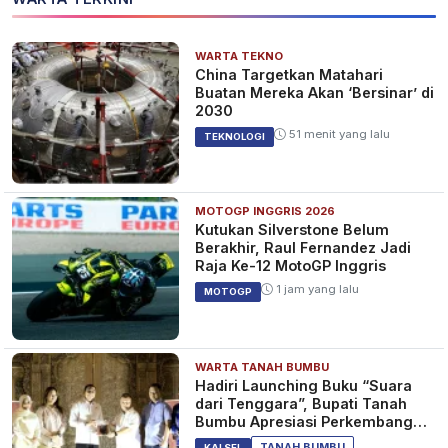
WARTA TEKNO
China Targetkan Matahari
Buatan Mereka Akan ‘Bersinar’ di
2030
51 menit yang lalu
TEKNOLOGI
MOTOGP INGGRIS 2026
Kutukan Silverstone Belum
Berakhir, Raul Fernandez Jadi
Raja Ke-12 MotoGP Inggris
1 jam yang lalu
MOTOGP
WARTA TANAH BUMBU
Hadiri Launching Buku “Suara
dari Tenggara”, Bupati Tanah
Bumbu Apresiasi Perkembangan
Literasi di Bumi Bersujud
TANAH BUMBU
KALSEL