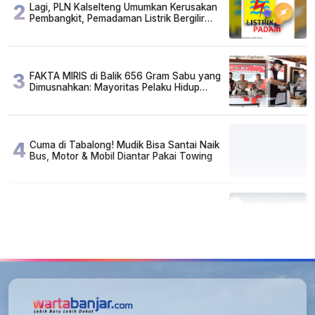
2
Lagi, PLN Kalselteng Umumkan Kerusakan
Pembangkit, Pemadaman Listrik Bergilir
Diperpanjang?
3
FAKTA MIRIS di Balik 656 Gram Sabu yang
Dimusnahkan: Mayoritas Pelaku Hidup
Susah, Ada Juga Sarjana!
4
Cuma di Tabalong! Mudik Bisa Santai Naik
Bus, Motor & Mobil Diantar Pakai Towing
5
Kapan Lebaran/Idul Fitri 2026, ini
Penjelasan Kemenag