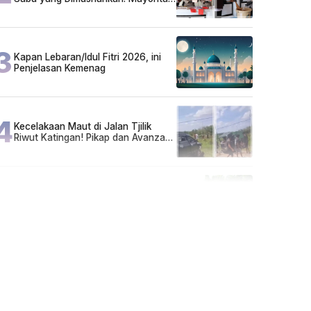
Pelaku Hidup Susah, Ada Juga
Sarjana!
3
Kapan Lebaran/Idul Fitri 2026, ini
Penjelasan Kemenag
4
Kecelakaan Maut di Jalan Tjilik
Riwut Katingan! Pikap dan Avanza
Bertabrakan, Korban Luka Parah
5
Cuma di Tabalong! Mudik Bisa
Santai Naik Bus, Motor & Mobil
Diantar Pakai Towing