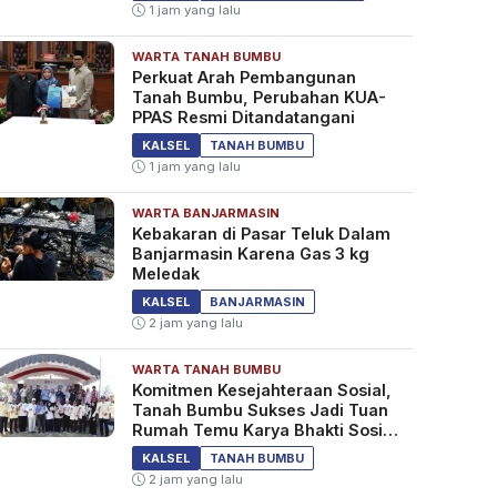
1 jam yang lalu
WARTA TANAH BUMBU
Perkuat Arah Pembangunan
Tanah Bumbu, Perubahan KUA-
PPAS Resmi Ditandatangani
KALSEL
TANAH BUMBU
1 jam yang lalu
WARTA BANJARMASIN
Kebakaran di Pasar Teluk Dalam
Banjarmasin Karena Gas 3 kg
Meledak
KALSEL
BANJARMASIN
2 jam yang lalu
WARTA TANAH BUMBU
Komitmen Kesejahteraan Sosial,
Tanah Bumbu Sukses Jadi Tuan
Rumah Temu Karya Bhakti Sosial
PSM Ke-23
KALSEL
TANAH BUMBU
2 jam yang lalu