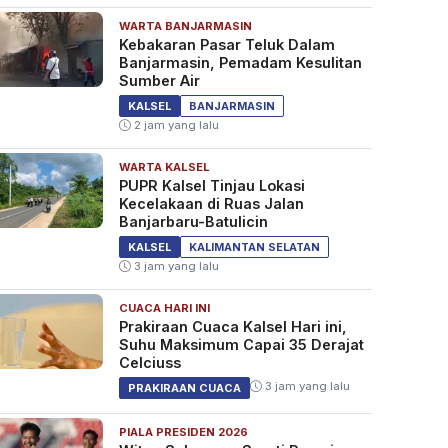
WARTA BANJARMASIN
Kebakaran Pasar Teluk Dalam
Banjarmasin, Pemadam Kesulitan
Sumber Air
KALSEL
BANJARMASIN
2 jam yang lalu
WARTA KALSEL
PUPR Kalsel Tinjau Lokasi
Kecelakaan di Ruas Jalan
Banjarbaru-Batulicin
KALSEL
KALIMANTAN SELATAN
3 jam yang lalu
CUACA HARI INI
Prakiraan Cuaca Kalsel Hari ini,
Suhu Maksimum Capai 35 Derajat
Celciuss
3 jam yang lalu
PRAKIRAAN CUACA
PIALA PRESIDEN 2026