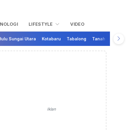
KNOLOGI
LIFESTYLE
VIDEO
Hulu Sungai Utara
Kotabaru
Tabalong
Tanah Bumbu
Ta
Iklan