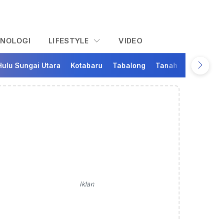
KNOLOGI
LIFESTYLE
VIDEO
Hulu Sungai Utara
Kotabaru
Tabalong
Tanah Bumbu
Ta
Iklan