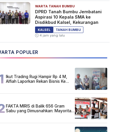
WARTA TANAH BUMBU
DPRD Tanah Bumbu Jembatani
Aspirasi 10 Kepala SMA ke
Disdikbud Kalsel, Kekurangan
KALSEL
TANAH BUMBU
4 jam yang lalu
ARTA POPULER
1
Ikut Trading Rugi Hampir Rp 4 M,
Alfiah Laporkan Rekan Bisnis Ke
Polda Kalsel
2
FAKTA MIRIS di Balik 656 Gram
Sabu yang Dimusnahkan: Mayoritas
Pelaku Hidup Susah, Ada Juga
Sarjana!