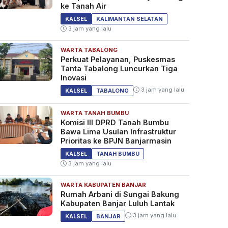
ke Tanah Air
KALSEL
KALIMANTAN SELATAN
3 jam yang lalu
WARTA TABALONG
Perkuat Pelayanan, Puskesmas
Tanta Tabalong Luncurkan Tiga
Inovasi
3 jam yang lalu
KALSEL
TABALONG
WARTA TANAH BUMBU
Komisi III DPRD Tanah Bumbu
Bawa Lima Usulan Infrastruktur
Prioritas ke BPJN Banjarmasin
KALSEL
TANAH BUMBU
3 jam yang lalu
WARTA KABUPATEN BANJAR
Rumah Arbani di Sungai Bakung
Kabupaten Banjar Luluh Lantak
3 jam yang lalu
KALSEL
BANJAR