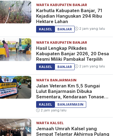
WARTA KABUPATEN BANJAR
Karhutla Kabupaten Banjar, 71
Kejadian Hanguskan 294 Ribu
Hektare Lahan
2 jam yang lalu
KALSEL
BANJAR
WARTA KABUPATEN BANJAR
Hasil Lengkap Pilkades
Kabupaten Banjar 2026, 20 Desa
Resmi Miliki Pambakal Terpilih
2 jam yang lalu
KALSEL
BANJAR
WARTA BANJARMASIN
Jalan Veteran Km 5,5 Sungai
Lulut Banjarmasin Dibuka
Sementara, Kendaraan Tonase
Besar Dilarang
KALSEL
BANJARMASIN
2 jam yang lalu
WARTA KALSEL
Jemaah Umrah Kalsel yang
Sempat Telantar Akhirnya Pulang