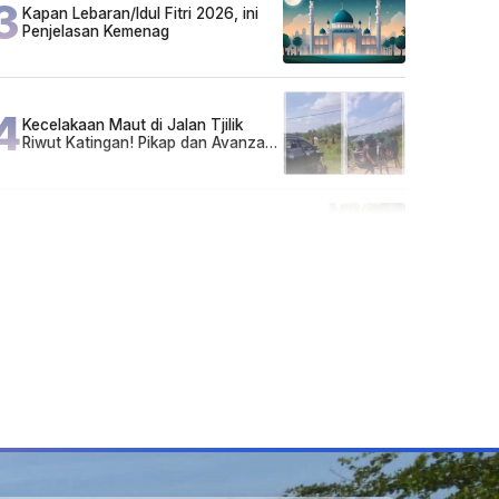
3
Kapan Lebaran/Idul Fitri 2026, ini
Penjelasan Kemenag
4
Kecelakaan Maut di Jalan Tjilik
Riwut Katingan! Pikap dan Avanza
Bertabrakan, Korban Luka Parah
5
Cuma di Tabalong! Mudik Bisa
Santai Naik Bus, Motor & Mobil
Diantar Pakai Towing