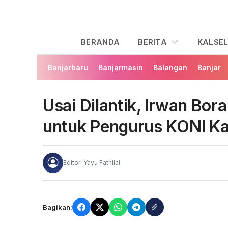
BERANDA
BERITA
KALSE
Banjarbaru
Banjarmasin
Balangan
Banjar
Usai Dilantik, Irwan Bo
untuk Pengurus KONI Ka
Editor: Yayu Fathilal
Bagikan: