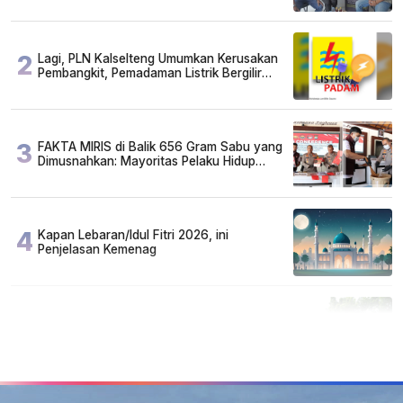
2
Lagi, PLN Kalselteng Umumkan Kerusakan
Pembangkit, Pemadaman Listrik Bergilir
Diperpanjang?
3
FAKTA MIRIS di Balik 656 Gram Sabu yang
Dimusnahkan: Mayoritas Pelaku Hidup
Susah, Ada Juga Sarjana!
4
Kapan Lebaran/Idul Fitri 2026, ini
Penjelasan Kemenag
5
Cuma di Tabalong! Mudik Bisa Santai Naik
Bus, Motor & Mobil Diantar Pakai Towing