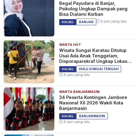
Begal Payudara di Banjar,
Psikolog Ungkap Dampak yang
Bisa Dialami Korban
5 jam yang lalu
BANJAR
KALSEL
WARTA HST
Wisata Sungai Karatau Ditutup
Usai Ada Anak Tenggelam,
Disporaparekraf Ungkap Lokasi
Belum Berizin
HULU SUNGAI TENGAH
KALSEL
6 jam yang lalu
WARTA BANJARMASIN
34 Peserta Kontingen Jambore
Nasional XII 2026 Wakili Kota
Banjarmasin
BANJARMASIN
KALSEL
6 jam yang lalu