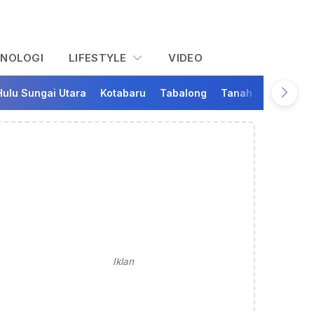
KNOLOGI
LIFESTYLE
VIDEO
Hulu Sungai Utara
Kotabaru
Tabalong
Tanah Bumbu
Ta
Iklan