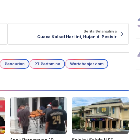
Berita Selanjutnya
Cuaca Kalsel Hari ini, Hujan di Pesisir
Pencurian
PT Pertamina
Wartabanjar.com
Anak Perempuan 10
Seleksi Sekda HST