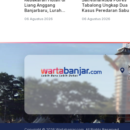
Liang Anggang
Tabalong Ungkap Dua
Banjarbaru, Lurah
Kasus Peredaran Sabu 
Misran: Diduga Sudah
Kecamatan Jaro, Dua
06 Agustus 2026
06 Agustus 2026
Terbakar Sejak Tadi
Pelaku Diamankan
Malam
Copyright © 2026 Wartabanjar.com. All Rights Reserved