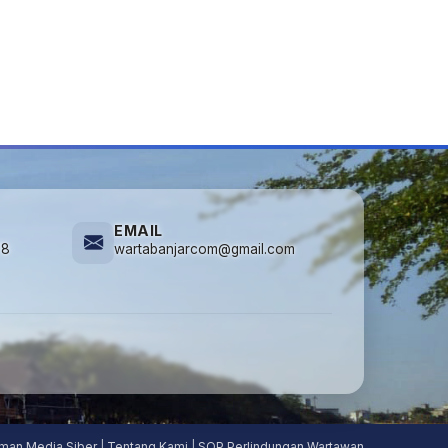
EMAIL
78
wartabanjarcom@gmail.com
man Media Siber
|
Tentang Kami
|
SOP Perlindungan Wartawan