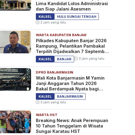
Lima Kandidat Lolos Administrasi
dan Siap Jalani Asesmen
KALSEL
HULU SUNGAI TENGAH
2 jam yang lalu
WARTA KABUPATEN BANJAR
Pilkades Kabupaten Banjar 2026
Rampung, Pelantikan Pambakal
Terpilih Dijadwalkan 7 September
2026
3 jam yang lalu
KALSEL
BANJAR
DPRD BANJARMASIN
Wali Kota Banjarmasin M Yamin
Janji Anggaran Tahun 2026
Bakal Berdampak Nyata bagi
Masyarakat&nbsp;
KALSEL
BANJARMASIN
3 jam yang lalu
WARTA HST
Breaking News: Anak Perempuan
10 Tahun Tenggelam di Wisata
Sungai Karatau HST