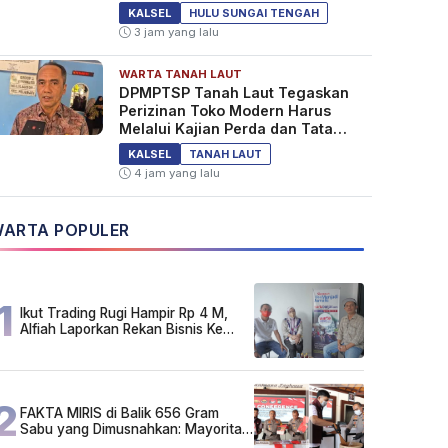
KALSEL
HULU SUNGAI TENGAH
3 jam yang lalu
WARTA TANAH LAUT
DPMPTSP Tanah Laut Tegaskan
Perizinan Toko Modern Harus
Melalui Kajian Perda dan Tata
Ruang
KALSEL
TANAH LAUT
4 jam yang lalu
ARTA POPULER
1
Ikut Trading Rugi Hampir Rp 4 M,
Alfiah Laporkan Rekan Bisnis Ke
Polda Kalsel
2
FAKTA MIRIS di Balik 656 Gram
Sabu yang Dimusnahkan: Mayoritas
Pelaku Hidup Susah, Ada Juga