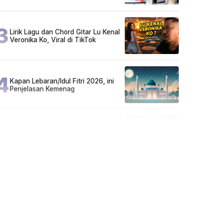
Sarjana!
3
Lirik Lagu dan Chord Gitar Lu Kenal
Veronika Ko, Viral di TikTok
4
Kapan Lebaran/Idul Fitri 2026, ini
Penjelasan Kemenag
5
Kecelakaan Maut di Jalan Tjilik
Riwut Katingan! Pikap dan Avanza
Bertabrakan, Korban Luka Parah