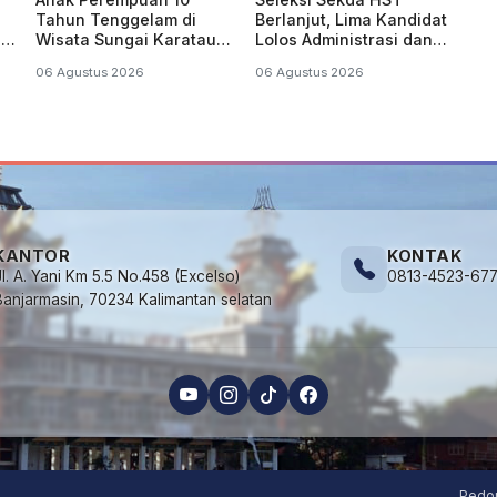
Tahun Tenggelam di
Berlanjut, Lima Kandidat
di
Wisata Sungai Karatau
Lolos Administrasi dan
HST, Dinyatakan
Siap Jalani Asesmen
06 Agustus 2026
06 Agustus 2026
Meninggal Dunia
KANTOR
KONTAK
Jl. A. Yani Km 5.5 No.458 (Excelso)
0813-4523-67
Banjarmasin, 70234 Kalimantan selatan
Pedo