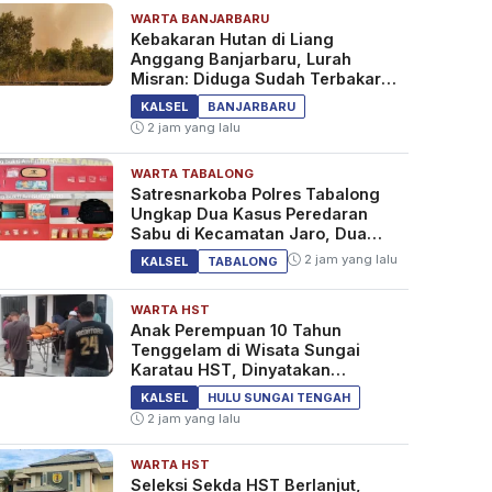
WARTA BANJARBARU
Kebakaran Hutan di Liang
Anggang Banjarbaru, Lurah
Misran: Diduga Sudah Terbakar
Sejak Tadi Malam
KALSEL
BANJARBARU
2 jam yang lalu
WARTA TABALONG
Satresnarkoba Polres Tabalong
Ungkap Dua Kasus Peredaran
Sabu di Kecamatan Jaro, Dua
Pelaku Diamankan
2 jam yang lalu
KALSEL
TABALONG
WARTA HST
Anak Perempuan 10 Tahun
Tenggelam di Wisata Sungai
Karatau HST, Dinyatakan
Meninggal Dunia
KALSEL
HULU SUNGAI TENGAH
2 jam yang lalu
WARTA HST
Seleksi Sekda HST Berlanjut,