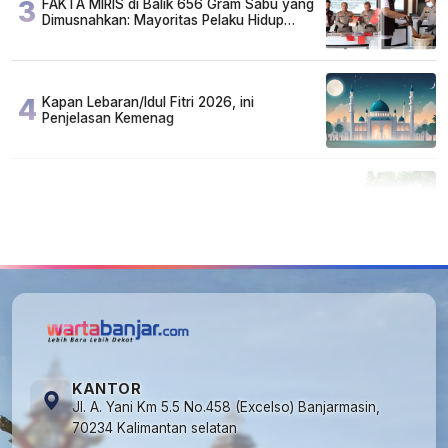
3
FAKTA MIRIS di Balik 656 Gram Sabu yang
Dimusnahkan: Mayoritas Pelaku Hidup
Susah, Ada Juga Sarjana!
4
Kapan Lebaran/Idul Fitri 2026, ini
Penjelasan Kemenag
5
Cuma di Tabalong! Mudik Bisa Santai Naik
Bus, Motor & Mobil Diantar Pakai Towing
KANTOR
Jl. A. Yani Km 5.5 No.458 (Excelso) Banjarmasin,
70234 Kalimantan selatan