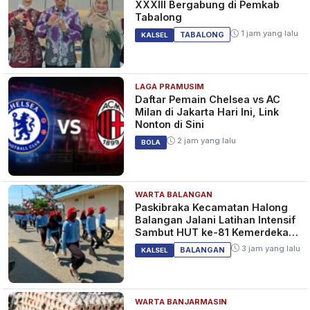
XXXIII Bergabung di Pemkab
Tabalong
1 jam yang lalu
TABALONG
KALSEL
LAGA PRAMUSIM
Daftar Pemain Chelsea vs AC
Milan di Jakarta Hari Ini, Link
Nonton di Sini
2 jam yang lalu
BOLA
WARTA BALANGAN
Paskibraka Kecamatan Halong
Balangan Jalani Latihan Intensif
Sambut HUT ke-81 Kemerdekaan
RI
3 jam yang lalu
BALANGAN
KALSEL
WARTA BANJARMASIN