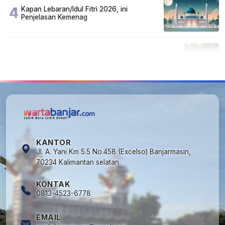
4
Kapan Lebaran/Idul Fitri 2026, ini
Penjelasan Kemenag
5
Cuma di Tabalong! Mudik Bisa Santai Naik
Bus, Motor & Mobil Diantar Pakai Towing
KANTOR
Jl. A. Yani Km 5.5 No.458 (Excelso) Banjarmasin,
70234 Kalimantan selatan
KONTAK
0813-4523-6778
EMAIL