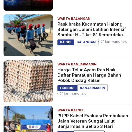
WARTA BALANGAN
Atlet Menembak Kalsel
Paskibraka Kecamatan Halong
Muhammad Ikhwan Raih Dua
Balangan Jalani Latihan Intensif
Podium di Kejuaraan Tembak
Sambut HUT ke-81 Kemerdekaan
Reaksi Nasional
RI
1 bulan yang lalu
KALSEL
1 jam yang lalu
BALANGAN
KALSEL
WARTA BANJARMASIN
Pelaksanaan Sensus Ekonomi
Harga Telur Ayam Ras Naik,
2026 Resmi Dicanangkan,
Daftar Pantauan Harga Bahan
Gubernur Kalsel : "Beri Data
Pokok Disdag Kalsel
yang Jujur"
1 bulan yang lalu
KALSEL
BANJARMASIN
EKONOMI
1 jam yang lalu
WARTA KALSEL
Warga Kalsel dan Kalteng
PUPR Kalsel Evaluasi Pembukaan
Terdampak Pemadaman Listrik
Jalan Veteran Sungai Lulut
Bisa Dapat Diskon
Banjarmasin Setiap 3 Hari
1 bulan yang lalu