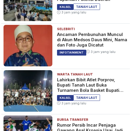
TANAH LAUT
KALSEL
3 jam yang lalu
SELEBRITI
Ancaman Pembunuhan Muncul
di Akun Medsos Daus Mini, Nama
dan Foto Juga Dicatut
3 jam yang lalu
INFOTAINMENT
WARTA TANAH LAUT
Lahirkan Bibit Atlet Porprov,
Bupati Tanah Laut Buka
Turnamen Bola Basket Bupati
Cup 2026
TANAH LAUT
KALSEL
3 jam yang lalu
BURSA TRANSFER
Rumor Persib Incar Penjaga
Gawang Asal Kroasia Usai Jadi