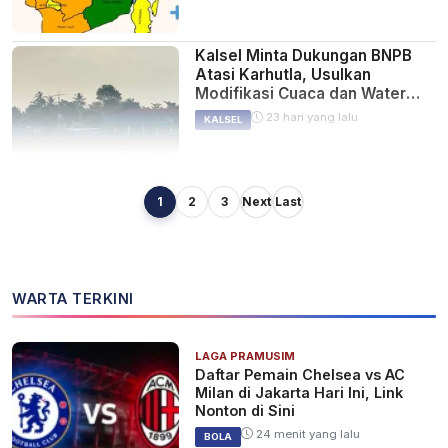
Kalsel Minta Dukungan BNPB
Atasi Karhutla, Usulkan
Modifikasi Cuaca dan Water
Bombing
23 hari yang lalu
KALSEL
1
2
3
Next
Last
7 Wilayah Kalsel Berpotensi
Kekeringan, Termasuk
Banjarmasin Banjarbaru
28 hari yang lalu
BERITA
WARTA TERKINI
LAGA PRAMUSIM
Kalsel Masih Kekurangan Atlet
Daftar Pemain Chelsea vs AC
Muda Menembak, Pembinaan
Milan di Jakarta Hari Ini, Link
Junior Perlu Diperkuat
Nonton di Sini
1 bulan yang lalu
KALSEL
24 menit yang lalu
BOLA