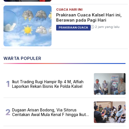
CUACA HARI INI
Prakiraan Cuaca Kalsel Hari ini,
Berawan pada Pagi Hari
2 jam yang lalu
PRAKIRAAN CUACA
WARTA POPULER
1
Ikut Trading Rugi Hampir Rp 4 M, Alfiah
Laporkan Rekan Bisnis Ke Polda Kalsel
2
Dugaan Arisan Bodong, Via Sitorus
Ceritakan Awal Mula Kenal F hingga Ikut
Arisan