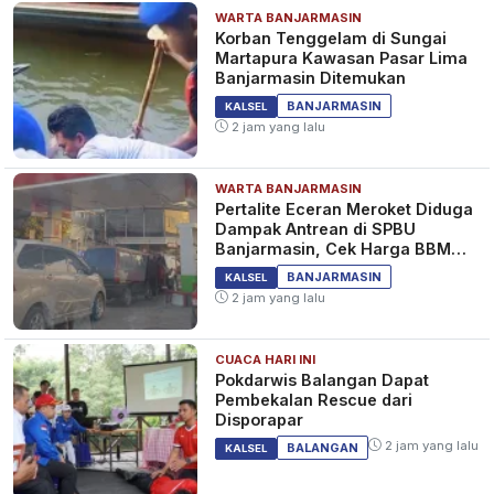
WARTA BANJARMASIN
Korban Tenggelam di Sungai
Martapura Kawasan Pasar Lima
Banjarmasin Ditemukan
BANJARMASIN
KALSEL
2 jam yang lalu
WARTA BANJARMASIN
Pertalite Eceran Meroket Diduga
Dampak Antrean di SPBU
Banjarmasin, Cek Harga BBM
Kalselteng
BANJARMASIN
KALSEL
2 jam yang lalu
CUACA HARI INI
Pokdarwis Balangan Dapat
Pembekalan Rescue dari
Disporapar
2 jam yang lalu
BALANGAN
KALSEL