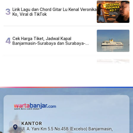
3
Lirik Lagu dan Chord Gitar Lu Kenal Veronika
Ko, Viral di TikTok
4
Cek Harga Tiket, Jadwal Kapal
Banjarmasin-Surabaya dan Surabaya-
Banjarmasin Minggu 3 Mei 2026
5
FAKTA MIRIS di Balik 656 Gram Sabu yang
Dimusnahkan: Mayoritas Pelaku Hidup
Susah, Ada Juga Sarjana!
KANTOR
Jl. A. Yani Km 5.5 No.458 (Excelso) Banjarmasin,