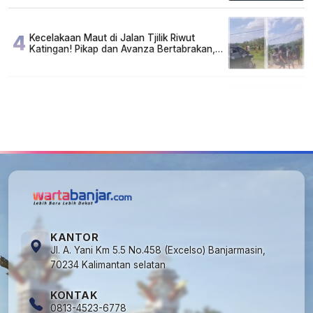
4
Kecelakaan Maut di Jalan Tjilik Riwut
Katingan! Pikap dan Avanza Bertabrakan,
Korban Luka Parah
5
Cuma di Tabalong! Mudik Bisa Santai Naik
Bus, Motor & Mobil Diantar Pakai Towing
KANTOR
Jl. A. Yani Km 5.5 No.458 (Excelso) Banjarmasin,
70234 Kalimantan selatan
KONTAK
0813-4523-6778