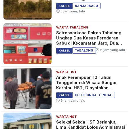
Sejak Tadi Malam
BANJARBARU
KALSEL
5 jam yang lalu
WARTA TABALONG
Satresnarkoba Polres Tabalong
Ungkap Dua Kasus Peredaran
Sabu di Kecamatan Jaro, Dua
Pelaku Diamankan
6 jam yang lalu
TABALONG
KALSEL
WARTA HST
Anak Perempuan 10 Tahun
Tenggelam di Wisata Sungai
Karatau HST, Dinyatakan
Meninggal Dunia
HULU SUNGAI TENGAH
KALSEL
6 jam yang lalu
WARTA HST
Seleksi Sekda HST Berlanjut,
Lima Kandidat Lolos Administrasi