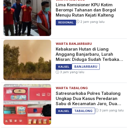
Lima Komisioner KPU Kotim
Berompi Tahanan dan Borgol
Menuju Rutan Kejati Kalteng
2 jam yang lalu
REGIONAL
WARTA BANJARBARU
Kebakaran Hutan di Liang
Anggang Banjarbaru, Lurah
Misran: Diduga Sudah Terbakar
Sejak Tadi Malam
BANJARBARU
KALSEL
3 jam yang lalu
WARTA TABALONG
Satresnarkoba Polres Tabalong
Ungkap Dua Kasus Peredaran
Sabu di Kecamatan Jaro, Dua
Pelaku Diamankan
3 jam yang lalu
TABALONG
KALSEL