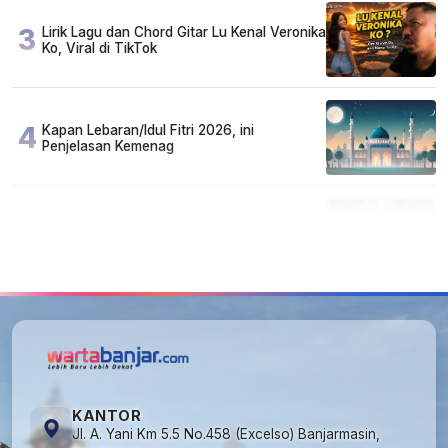
3
Lirik Lagu dan Chord Gitar Lu Kenal Veronika
Ko, Viral di TikTok
4
Kapan Lebaran/Idul Fitri 2026, ini
Penjelasan Kemenag
5
Kecelakaan Maut di Jalan Tjilik Riwut
Katingan! Pikap dan Avanza Bertabrakan,
Korban Luka Parah
KANTOR
Jl. A. Yani Km 5.5 No.458 (Excelso) Banjarmasin,