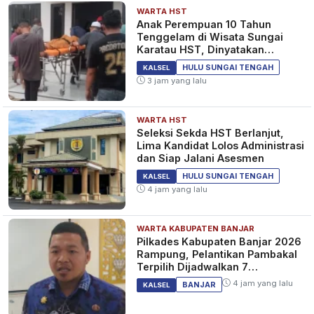
WARTA HST
Anak Perempuan 10 Tahun
Tenggelam di Wisata Sungai
Karatau HST, Dinyatakan
Meninggal Dunia
HULU SUNGAI TENGAH
KALSEL
3 jam yang lalu
WARTA HST
Seleksi Sekda HST Berlanjut,
Lima Kandidat Lolos Administrasi
dan Siap Jalani Asesmen
HULU SUNGAI TENGAH
KALSEL
4 jam yang lalu
WARTA KABUPATEN BANJAR
Pilkades Kabupaten Banjar 2026
Rampung, Pelantikan Pambakal
Terpilih Dijadwalkan 7
September 2026
4 jam yang lalu
BANJAR
KALSEL