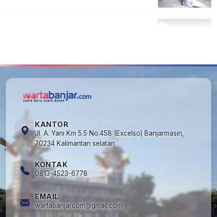
5
Kapan Lebaran/Idul Fitri 2026, ini
Penjelasan Kemenag
KANTOR
Jl. A. Yani Km 5.5 No.458 (Excelso) Banjarmasin,
70234 Kalimantan selatan
KONTAK
0813-4523-6778
EMAIL
wartabanjarcom@gmail.com