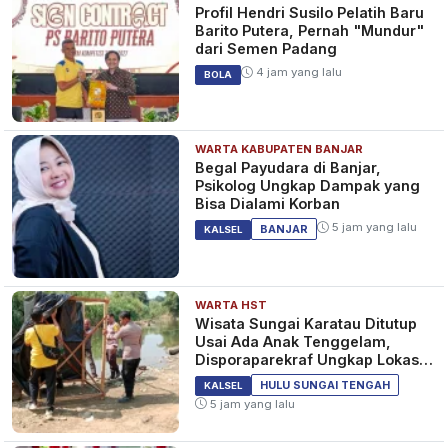
Profil Hendri Susilo Pelatih Baru
Barito Putera, Pernah "Mundur"
dari Semen Padang
4 jam yang lalu
BOLA
WARTA KABUPATEN BANJAR
Begal Payudara di Banjar,
Psikolog Ungkap Dampak yang
Bisa Dialami Korban
5 jam yang lalu
BANJAR
KALSEL
WARTA HST
Wisata Sungai Karatau Ditutup
Usai Ada Anak Tenggelam,
Disporaparekraf Ungkap Lokasi
Belum Berizin
HULU SUNGAI TENGAH
KALSEL
5 jam yang lalu