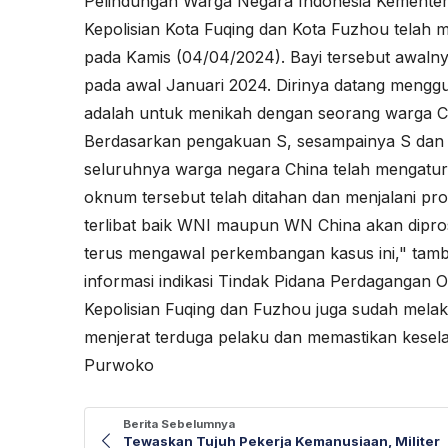
Pelindungan Warga Negara Indonesia
Kementer
Kepolisian Kota Fuqing dan Kota Fuzhou telah 
pada Kamis (04/04/2024). Bayi tersebut awaln
pada awal Januari 2024. Dirinya datang menggu
adalah untuk menikah dengan seorang warga Chi
Berdasarkan pengakuan S, sesampainya S dan b
seluruhnya warga negara China telah mengatur
oknum tersebut telah ditahan dan menjalani pro
terlibat baik WNI maupun WN China akan dipro
terus mengawal perkembangan kasus ini," ta
informasi indikasi Tindak Pidana Perdagangan 
Kepolisian Fuqing dan Fuzhou juga sudah mela
menjerat terduga pelaku dan memastikan keselam
Purwoko
Berita Sebelumnya
Tewaskan Tujuh Pekerja Kemanusiaan, Militer