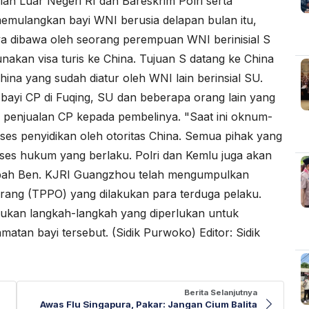
ian Luar Negeri RI
dan
Bareskrim Polri
serta
memulangkan bayi WNI berusia delapan bulan itu,
ya dibawa oleh seorang perempuan WNI berinisial S
nakan visa turis ke China. Tujuan S datang ke China
na yang sudah diatur oleh WNI lain berinsial SU.
ayi CP di Fuqing, SU dan beberapa orang lain yang
 penjualan CP kepada pembelinya. "Saat ini oknum-
ses penyidikan oleh otoritas China. Semua pihak yang
ses hukum yang berlaku. Polri dan Kemlu juga akan
mbah Ben. KJRI Guangzhou telah mengumpulkan
Orang (TPPO) yang dilakukan para terduga pelaku.
kukan langkah-langkah yang diperlukan untuk
atan bayi tersebut. (Sidik Purwoko) Editor: Sidik
Berita Selanjutnya
Awas Flu Singapura, Pakar: Jangan Cium Balita