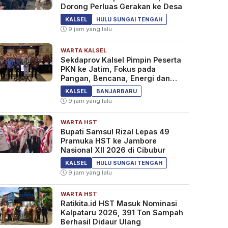
Dorong Perluas Gerakan ke Desa
KALSEL
HULU SUNGAI TENGAH
9 jam yang lalu
WARTA KALSEL
Sekdaprov Kalsel Pimpin Peserta
PKN ke Jatim, Fokus pada
Pangan, Bencana, Energi dan
Ekonomi
KALSEL
BANJARBARU
9 jam yang lalu
WARTA HST
Bupati Samsul Rizal Lepas 49
Pramuka HST ke Jambore
Nasional XII 2026 di Cibubur
KALSEL
HULU SUNGAI TENGAH
9 jam yang lalu
WARTA HST
Ratikita.id HST Masuk Nominasi
Kalpataru 2026, 391 Ton Sampah
Berhasil Didaur Ulang