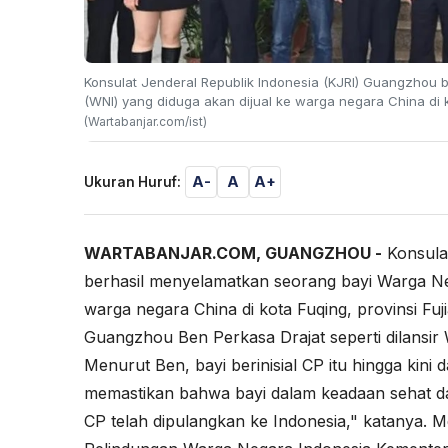
Konsulat Jenderal Republik Indonesia (KJRI) Guangzhou
(WNI) yang diduga akan dijual ke warga negara China di k
(Wartabanjar.com/ist)
A-
A
A+
Ukuran Huruf:
WARTABANJAR.COM, GUANGZHOU -
Konsula
berhasil menyelamatkan seorang bayi Warga Neg
warga negara China di kota Fuqing, provinsi Fuj
Guangzhou Ben Perkasa Drajat seperti dilansir
Menurut Ben, bayi berinisial CP itu hingga kini 
memastikan bahwa bayi dalam keadaan sehat dan
CP telah dipulangkan ke Indonesia," katanya. 