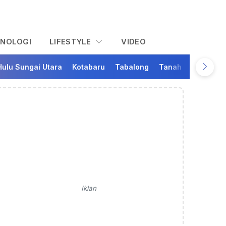
KNOLOGI
LIFESTYLE
VIDEO
Hulu Sungai Utara
Kotabaru
Tabalong
Tanah Bumbu
Ta
Iklan