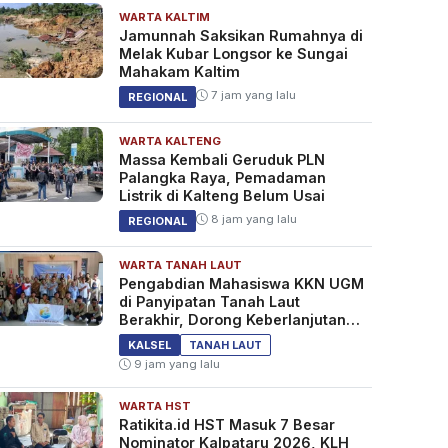
WARTA KALTIM
Jamunnah Saksikan Rumahnya di
Melak Kubar Longsor ke Sungai
Mahakam Kaltim
7 jam yang lalu
REGIONAL
WARTA KALTENG
Massa Kembali Geruduk PLN
Palangka Raya, Pemadaman
Listrik di Kalteng Belum Usai
8 jam yang lalu
REGIONAL
WARTA TANAH LAUT
Pengabdian Mahasiswa KKN UGM
di Panyipatan Tanah Laut
Berakhir, Dorong Keberlanjutan
Program Masyarakat
KALSEL
TANAH LAUT
9 jam yang lalu
WARTA HST
Ratikita.id HST Masuk 7 Besar
Nominator Kalpataru 2026, KLH