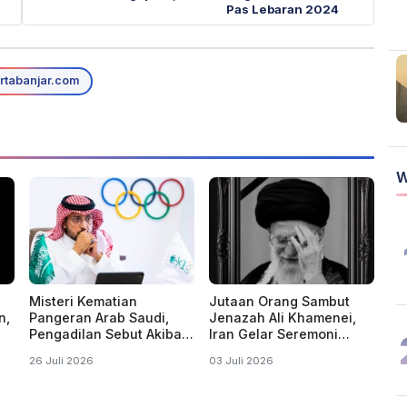
Pas Lebaran 2024
rtabanjar.com
W
Misteri Kematian
Jutaan Orang Sambut
n,
Pangeran Arab Saudi,
Jenazah Ali Khamenei,
Pengadilan Sebut Akibat
Iran Gelar Seremoni
Campuran Alkohol dan
Pemakaman 5 Hari
26 Juli 2026
03 Juli 2026
"Obat Pesta"