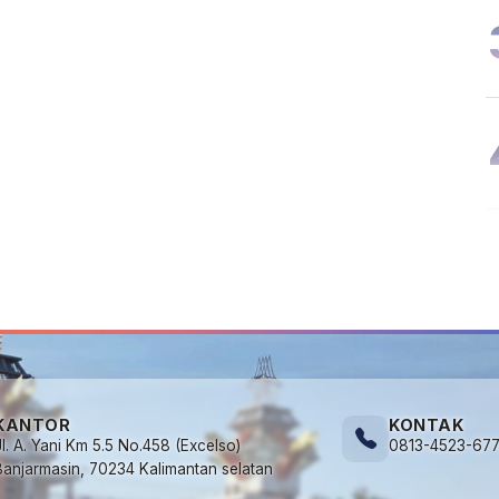
KANTOR
KONTAK
Jl. A. Yani Km 5.5 No.458 (Excelso)
0813-4523-67
Banjarmasin, 70234 Kalimantan selatan