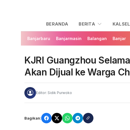
BERANDA
BERITA
KALSE
Banjarbaru
Banjarmasin
Balangan
Banjar
KJRI Guangzhou Selamat
Akan Dijual ke Warga Chi
Editor: Sidik Purwoko
Bagikan: