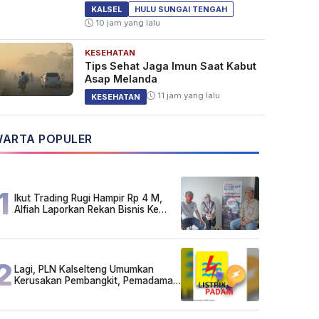
KALSEL
HULU SUNGAI TENGAH
10 jam yang lalu
KESEHATAN
Tips Sehat Jaga Imun Saat Kabut
Asap Melanda
11 jam yang lalu
KESEHATAN
ARTA POPULER
1
Ikut Trading Rugi Hampir Rp 4 M,
Alfiah Laporkan Rekan Bisnis Ke
Polda Kalsel
2
Lagi, PLN Kalselteng Umumkan
Kerusakan Pembangkit, Pemadaman
Listrik Bergilir Diperpanjang?