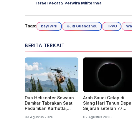
Israel Pecat 2 Perwira Militernya
Tags:
bayi WNI
KJRI Guangzhou
TPPO
Wa
BERITA TERKAIT
Dua Helikopter Sewaan
Arab Saudi Gelap di
Damkar Tabrakan Saat
Siang Hari Tahun Depa
Padamkan Karhutla,
Sejarah setelah 77
Jatuh Lalu Meledak
Tahun
03 Agustus 2026
02 Agustus 2026