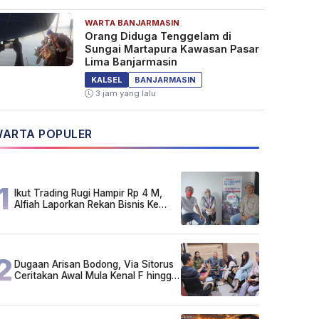
WARTA BANJARMASIN
Orang Diduga Tenggelam di
Sungai Martapura Kawasan Pasar
Lima Banjarmasin
KALSEL
BANJARMASIN
3 jam yang lalu
ARTA POPULER
1
Ikut Trading Rugi Hampir Rp 4 M,
Alfiah Laporkan Rekan Bisnis Ke
Polda Kalsel
2
Dugaan Arisan Bodong, Via Sitorus
Ceritakan Awal Mula Kenal F hingga
Ikut Arisan