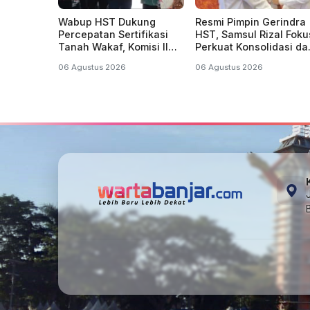
Wabup HST Dukung
Resmi Pimpin Gerindra
Percepatan Sertifikasi
HST, Samsul Rizal Foku
Tanah Wakaf, Komisi II
Perkuat Konsolidasi da
DPR RI Target Tuntas
Program Kerakyatan
06 Agustus 2026
06 Agustus 2026
Sebelum 2029