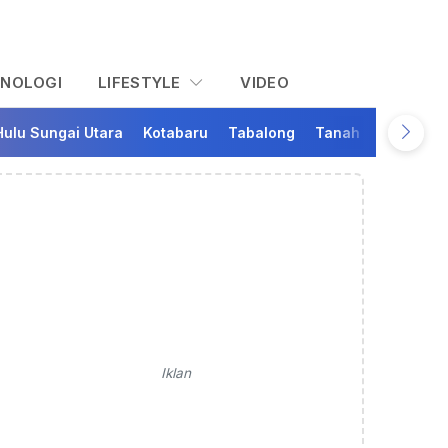
KNOLOGI
LIFESTYLE
VIDEO
Hulu Sungai Utara
Kotabaru
Tabalong
Tanah Bumbu
Ta
Iklan