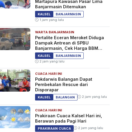
Martapura Kawasan Pasar Lima
Banjarmasin Ditemukan
KALSEL
BANJARMASIN
1 jam yang lalu
WARTA BANJARMASIN
Pertalite Eceran Meroket Diduga
Dampak Antrean di SPBU
Banjarmasin, Cek Harga BBM
Kalselteng
KALSEL
BANJARMASIN
2 jam yang lalu
CUACA HARI INI
Pokdarwis Balangan Dapat
Pembekalan Rescue dari
Disporapar
2 jam yang lalu
KALSEL
BALANGAN
CUACA HARI INI
Prakiraan Cuaca Kalsel Hari ini,
Berawan pada Pagi Hari
2 jam yang lalu
PRAKIRAAN CUACA