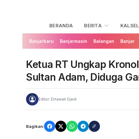
BERANDA
BERITA
KALSE
Banjarbaru
Banjarmasin
Balangan
Banjar
Ketua RT Ungkap Kronolo
Sultan Adam, Diduga Gar
Editor: Ernawati Djedi
Bagikan: