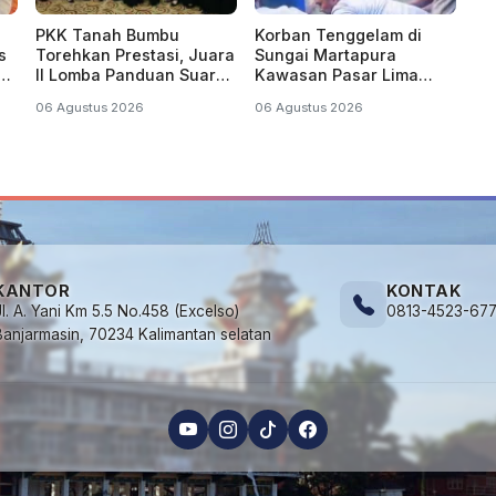
PKK Tanah Bumbu
Korban Tenggelam di
s
Torehkan Prestasi, Juara
Sungai Martapura
n
II Lomba Panduan Suara
Kawasan Pasar Lima
Tingkat Kalsel
Banjarmasin Ditemukan
06 Agustus 2026
06 Agustus 2026
KANTOR
KONTAK
Jl. A. Yani Km 5.5 No.458 (Excelso)
0813-4523-67
Banjarmasin, 70234 Kalimantan selatan