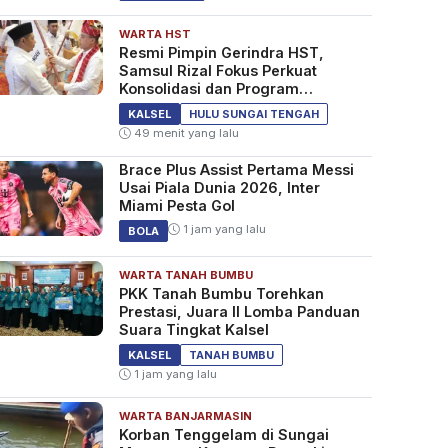
WARTA HST
Resmi Pimpin Gerindra HST,
Samsul Rizal Fokus Perkuat
Konsolidasi dan Program
Kerakyatan
KALSEL
HULU SUNGAI TENGAH
49 menit yang lalu
Brace Plus Assist Pertama Messi
Usai Piala Dunia 2026, Inter
Miami Pesta Gol
1 jam yang lalu
BOLA
WARTA TANAH BUMBU
PKK Tanah Bumbu Torehkan
Prestasi, Juara II Lomba Panduan
Suara Tingkat Kalsel
KALSEL
TANAH BUMBU
1 jam yang lalu
WARTA BANJARMASIN
Korban Tenggelam di Sungai