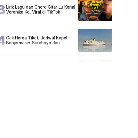
3
Lirik Lagu dan Chord Gitar Lu Kenal
Veronika Ko, Viral di TikTok
4
Cek Harga Tiket, Jadwal Kapal
Banjarmasin-Surabaya dan
Surabaya-Banjarmasin Minggu 3
Mei 2026
5
FAKTA MIRIS di Balik 656 Gram
Sabu yang Dimusnahkan: Mayoritas
Pelaku Hidup Susah, Ada Juga
Sarjana!