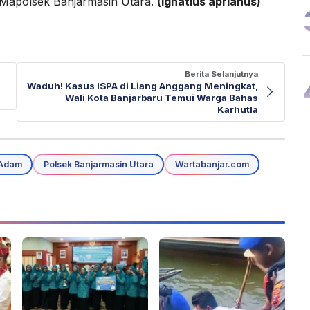
Mapolsek Banjarmasin Utara.
(ignatius aprianus)
Berita Selanjutnya
Waduh! Kasus ISPA di Liang Anggang Meningkat,
Wali Kota Banjarbaru Temui Warga Bahas
Karhutla
 Adam
Polsek Banjarmasin Utara
Wartabanjar.com