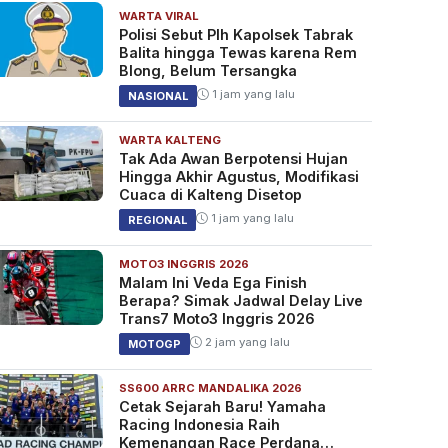
WARTA VIRAL
Polisi Sebut Plh Kapolsek Tabrak
Balita hingga Tewas karena Rem
Blong, Belum Tersangka
1 jam yang lalu
NASIONAL
WARTA KALTENG
Tak Ada Awan Berpotensi Hujan
Hingga Akhir Agustus, Modifikasi
Cuaca di Kalteng Disetop
1 jam yang lalu
REGIONAL
MOTO3 INGGRIS 2026
Malam Ini Veda Ega Finish
Berapa? Simak Jadwal Delay Live
Trans7 Moto3 Inggris 2026
2 jam yang lalu
MOTOGP
SS600 ARRC MANDALIKA 2026
Cetak Sejarah Baru! Yamaha
Racing Indonesia Raih
Kemenangan Race Perdana