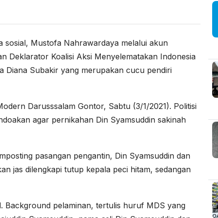
osial, Mustofa Nahrawardaya melalui akun
n Deklarator Koalisi Aksi Menyelematakan Indonesia
a Diana Subakir yang merupakan cucu pendiri
dern Darusssalam Gontor, Sabtu (3/1/2021). Politisi
mendoakan agar pernikahan Din Syamsuddin sakinah
emposting pasangan pengantin, Din Syamsuddin dan
n jas dilengkapi tutup kepala peci hitam, sedangan
. Background pelaminan, tertulis huruf MDS yang