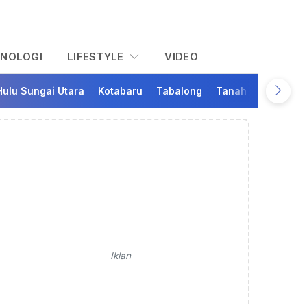
KNOLOGI
LIFESTYLE
VIDEO
Hulu Sungai Utara
Kotabaru
Tabalong
Tanah Bumbu
Ta
Iklan