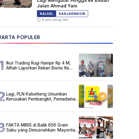
Lagi Mengular Hingga ke Badan
Jalan Ahmad Yani
KALSEL
BANJARMASIN
4 jam yang lalu
ARTA POPULER
1
Ikut Trading Rugi Hampir Rp 4 M,
Alfiah Laporkan Rekan Bisnis Ke
Polda Kalsel
2
Lagi, PLN Kalselteng Umumkan
Kerusakan Pembangkit, Pemadaman
Listrik Bergilir Diperpanjang?
3
FAKTA MIRIS di Balik 656 Gram
Sabu yang Dimusnahkan: Mayoritas
Pelaku Hidup Susah, Ada Juga