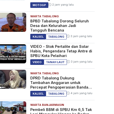
SS600 ARRC
2 jam yang lalu
MOTOGP
WARTA TABALONG
BPBD Tabalong Dorong Seluruh
Desa dan Kelurahan Jadi
Tangguh Bencana
3 jam yang lalu
KALSEL
TABALONG
VIDEO - Stok Pertalite dan Solar
Habis, Pengendara Tetap Antre di
SPBU Kota Pelaihari
3 jam yang lalu
VIDEO
TANAH LAUT
WARTA TABALONG
DPRD Tabalong Dukung
Tambahan Anggaran untuk
Percepat Pengoperasian Bandara
Warukin
4 jam yang lalu
KALSEL
TABALONG
WARTA BANJARMASIN
Pembeli BBM di SPBU Km 6,5 Tak