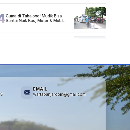
Sarjana!
4
Cuma di Tabalong! Mudik Bisa
Santai Naik Bus, Motor & Mobil
Diantar Pakai Towing
5
Kapan Lebaran/Idul Fitri 2026, ini
Penjelasan Kemenag
EMAIL
78
wartabanjarcom@gmail.com