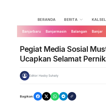
BERANDA
BERITA
KALSE
Banjarbaru
Banjarmasin
Balangan
Banjar
Pegiat Media Sosial Mu
Ucapkan Selamat Perni
Editor: Hasby Suhaily
Bagikan: