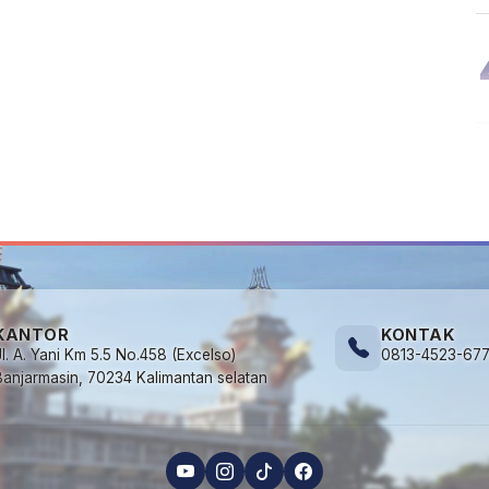
KANTOR
KONTAK
Jl. A. Yani Km 5.5 No.458 (Excelso)
0813-4523-67
Banjarmasin, 70234 Kalimantan selatan