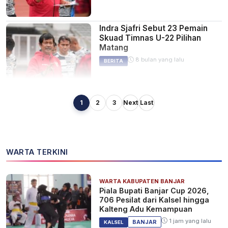
Indra Sjafri Sebut 23 Pemain
Skuad Timnas U-22 Pilihan
Matang
8 bulan yang lalu
BERITA
1
2
3
Next
Last
Indra Sjafri Kantongi 18 Pemain
untuk SEA Games Thailand
2025
8 bulan yang lalu
BERITA
WARTA TERKINI
WARTA KABUPATEN BANJAR
Proyeksi SEA Games Thailand,
Piala Bupati Banjar Cup 2026,
Indra Sjafri Sebut 23 Pemain U-
706 Pesilat dari Kalsel hingga
22 Ditetapkan Usai Hadapi Mali
Kalteng Adu Kemampuan
8 bulan yang lalu
BERITA
1 jam yang lalu
BANJAR
KALSEL