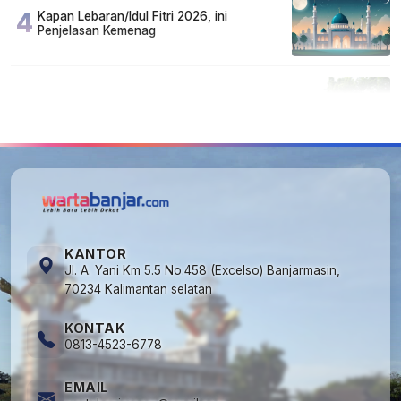
4
Kapan Lebaran/Idul Fitri 2026, ini
Penjelasan Kemenag
5
Cuma di Tabalong! Mudik Bisa Santai Naik
Bus, Motor & Mobil Diantar Pakai Towing
KANTOR
Jl. A. Yani Km 5.5 No.458 (Excelso) Banjarmasin,
70234 Kalimantan selatan
KONTAK
0813-4523-6778
EMAIL