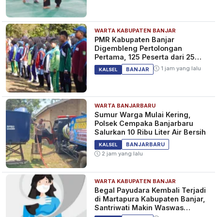
WARTA KABUPATEN BANJAR
Ambisi Beckham Putra untuk
PMR Kabupaten Banjar
Persib Bandung Usai Raih
Digembleng Pertolongan
Medali Emas SEA Games 2023
Pertama, 125 Peserta dari 25
Kamboja
Sekolah
3 tahun yang lalu
SPORT
1 jam yang lalu
BANJAR
KALSEL
WARTA BANJARBARU
WOW! Timnas U-22 Indonesia
Sumur Warga Mulai Kering,
Dapat Hadiah Jaring Gawang
Polsek Cempaka Banjarbaru
dari Kamboja, Terinspirasi
Salurkan 10 Ribu Liter Air Bersih
Tradisi Piala Dunia
3 tahun yang lalu
SPORT
BANJARBARU
KALSEL
2 jam yang lalu
WARTA KABUPATEN BANJAR
Cita-cita Berikutnya Marselino
Begal Payudara Kembali Terjadi
Ferdinan Usai Bawa Pulang
di Martapura Kabupaten Banjar,
Medali Emas SEA Games 2023
Santriwati Makin Waswas
Melintas
3 tahun yang lalu