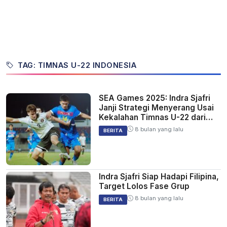
TAG: TIMNAS U-22 INDONESIA
SEA Games 2025: Indra Sjafri
Janji Strategi Menyerang Usai
Kekalahan Timnas U-22 dari
Filipina
8 bulan yang lalu
BERITA
Indra Sjafri Siap Hadapi Filipina,
Target Lolos Fase Grup
8 bulan yang lalu
BERITA