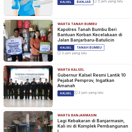
SPORT
2 jam yang lalu
BANJAR
KALSEL
WARTA TANAH BUMBU
Selebrasi Ramadhan Sananta
Kapolres Tanah Bumbu Beri
ini Dituding Media Thailand
Bantuan Korban Kecelakaan di
Sebagai Penyebab Kerusuhan
Jalan Banjarbaru-Batulicin
di Final SEA Games
3 tahun yang lalu
SPORT
TANAH BUMBU
KALSEL
2 jam yang lalu
WARTA KALSEL
Timnas U-22 Indonesia Tiba di
Gubernur Kalsel Resmi Lantik 10
Bandara Soeta Pamer Medali
Pejabat Pemprov, Ingatkan
Emas, Disambut Meriah Warga
Amanah
dan Sejumlah Pejabat
3 tahun yang lalu
SPORT
2 jam yang lalu
KALSEL
WARTA BANJARMASIN
Lagi Kebakaran di Banjarmasin,
Kali ini di Komplek Pembangunan
I