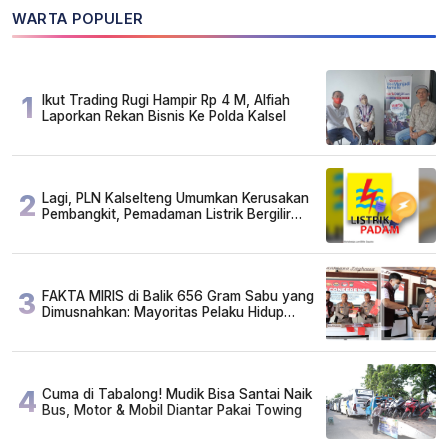
WARTA POPULER
1
Ikut Trading Rugi Hampir Rp 4 M, Alfiah
Laporkan Rekan Bisnis Ke Polda Kalsel
2
Lagi, PLN Kalselteng Umumkan Kerusakan
Pembangkit, Pemadaman Listrik Bergilir
Diperpanjang?
3
FAKTA MIRIS di Balik 656 Gram Sabu yang
Dimusnahkan: Mayoritas Pelaku Hidup
Susah, Ada Juga Sarjana!
4
Cuma di Tabalong! Mudik Bisa Santai Naik
Bus, Motor & Mobil Diantar Pakai Towing