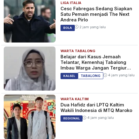
BERITA
LIGA ITALIA
Cesc Fabregas Sedang Siapkan
Satu Pemain menjadi The Next
Andrea Pirlo
2 jam yang lalu
4 Juta Wisatawan Berkunjung
BOLA
ke Kalsel Hingga Mei 2022
4 tahun yang lalu
KALSEL
WARTA TABALONG
Belajar dari Kasus Jemaah
Telantar, Kemenhaj Tabalong
Imbau Warga Jangan Tergiur
Umrah Murah
4 jam yang lalu
Cek Hari Libur Nasional dan
TABALONG
KALSEL
Cuti Bersama 2022, Lebaran
atau Idul Fitri di Mei
4 tahun yang lalu
BERITA
WARTA KALTIM
Dua Hafidz dari LPTQ Kaltim
Wakili Indonesia di MTQ Maroko
4 jam yang lalu
REGIONAL