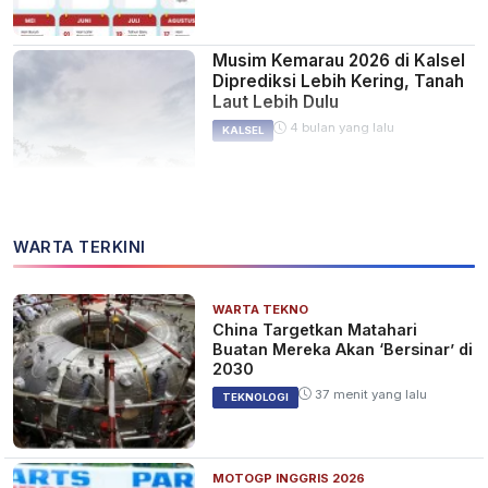
Musim Kemarau 2026 di Kalsel
Diprediksi Lebih Kering, Tanah
Laut Lebih Dulu
4 bulan yang lalu
KALSEL
Peringatan Dini BMKG Banjir
WARTA TERKINI
Rob Mulai Hari ini Hingga 27
Mei, Cek Wilayah Terdampak
3 tahun yang lalu
BERITA
WARTA TEKNO
China Targetkan Matahari
Buatan Mereka Akan ‘Bersinar’ di
2030
37 menit yang lalu
Diskon Besar-Besaran di
TEKNOLOGI
Garuda Indonesia Online Travel
Fair 22 Mei ini, ke Seoul Cuma
Rp 4,7 Juta
3 tahun yang lalu
BERITA
MOTOGP INGGRIS 2026