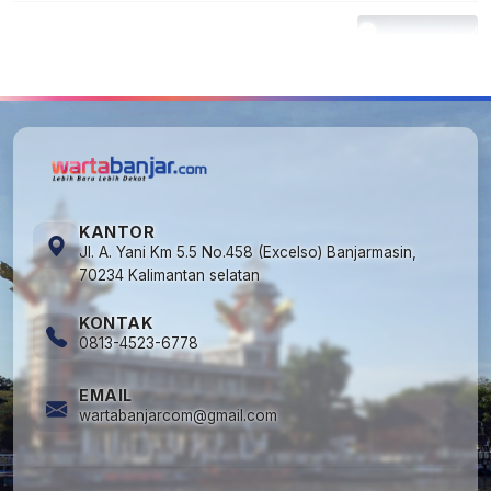
5
Kapan Lebaran/Idul Fitri 2026, ini
Penjelasan Kemenag
KANTOR
Jl. A. Yani Km 5.5 No.458 (Excelso) Banjarmasin,
70234 Kalimantan selatan
KONTAK
0813-4523-6778
EMAIL
wartabanjarcom@gmail.com