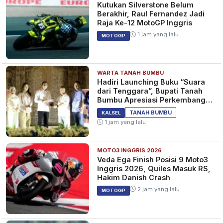
Kutukan Silverstone Belum
Berakhir, Raul Fernandez Jadi
Raja Ke-12 MotoGP Inggris
1 jam yang lalu
POPDA Kalsel Digelar Akhir Mei
MOTOGP
3 tahun yang lalu
SPORT
WARTA TANAH BUMBU
Hadiri Launching Buku “Suara
dari Tenggara”, Bupati Tanah
Bumbu Apresiasi Perkembangan
Literasi di Bumi Bersujud
Pendaftaran Bacaleg DPR DPD
TANAH BUMBU
KALSEL
Hingga DPRD Dibuka 1 Mei 2023
1 jam yang lalu
3 tahun yang lalu
BERITA
MOTO3 INGGRIS 2026
Veda Ega Finish Posisi 9 Moto3
Inggris 2026, Quiles Masuk RS,
Hakim Danish Crash
2 jam yang lalu
Halal Bihalal Instansi
MOTOGP
Pemerintahan Hanya Boleh
Setelah 2 Mei
3 tahun yang lalu