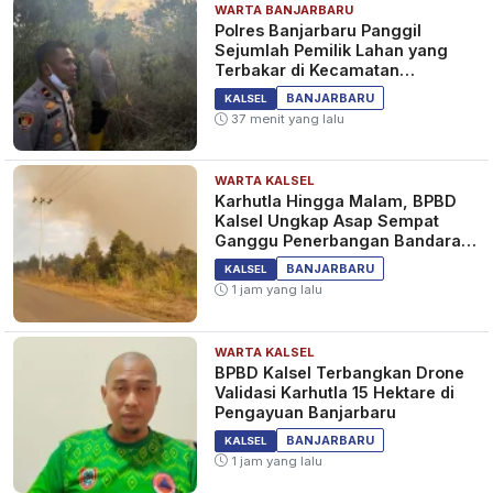
WARTA BANJARBARU
Polres Banjarbaru Panggil
Sejumlah Pemilik Lahan yang
Terbakar di Kecamatan
Cempaka
BANJARBARU
KALSEL
37 menit yang lalu
WARTA KALSEL
Karhutla Hingga Malam, BPBD
Kalsel Ungkap Asap Sempat
Ganggu Penerbangan Bandara
Syamsudin Noor
BANJARBARU
KALSEL
1 jam yang lalu
WARTA KALSEL
BPBD Kalsel Terbangkan Drone
Validasi Karhutla 15 Hektare di
Pengayuan Banjarbaru
BANJARBARU
KALSEL
1 jam yang lalu