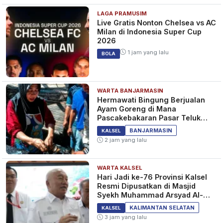
LAGA PRAMUSIM
Live Gratis Nonton Chelsea vs AC
Milan di Indonesia Super Cup
2026
1 jam yang lalu
BOLA
WARTA BANJARMASIN
Hermawati Bingung Berjualan
Ayam Goreng di Mana
Pascakebakaran Pasar Teluk
Dalam Banjarmasin
BANJARMASIN
KALSEL
2 jam yang lalu
WARTA KALSEL
Hari Jadi ke-76 Provinsi Kalsel
Resmi Dipusatkan di Masjid
Syekh Muhammad Arsyad Al-
Banjari
KALIMANTAN SELATAN
KALSEL
3 jam yang lalu