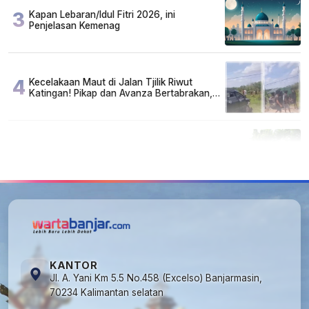
3
Kapan Lebaran/Idul Fitri 2026, ini
Penjelasan Kemenag
4
Kecelakaan Maut di Jalan Tjilik Riwut
Katingan! Pikap dan Avanza Bertabrakan,
Korban Luka Parah
5
Cuma di Tabalong! Mudik Bisa Santai Naik
Bus, Motor & Mobil Diantar Pakai Towing
KANTOR
Jl. A. Yani Km 5.5 No.458 (Excelso) Banjarmasin,
70234 Kalimantan selatan