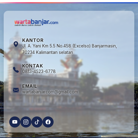
KANTOR
Jl. A. Yani Km 5.5 No.458 (Excelso) Banjarmasin,
70234 Kalimantan selatan
KONTAK
0813-4523-6778
EMAIL
wartabanjarcom@gmail.com