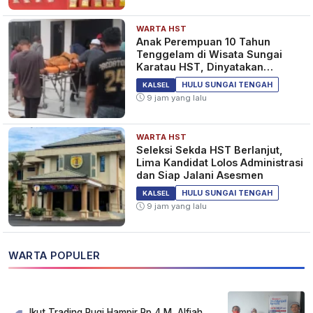
WARTA HST
Anak Perempuan 10 Tahun
Tenggelam di Wisata Sungai
Karatau HST, Dinyatakan
Meninggal Dunia
HULU SUNGAI TENGAH
KALSEL
9 jam yang lalu
WARTA HST
Seleksi Sekda HST Berlanjut,
Lima Kandidat Lolos Administrasi
dan Siap Jalani Asesmen
HULU SUNGAI TENGAH
KALSEL
9 jam yang lalu
WARTA POPULER
Ikut Trading Rugi Hampir Rp 4 M, Alfiah