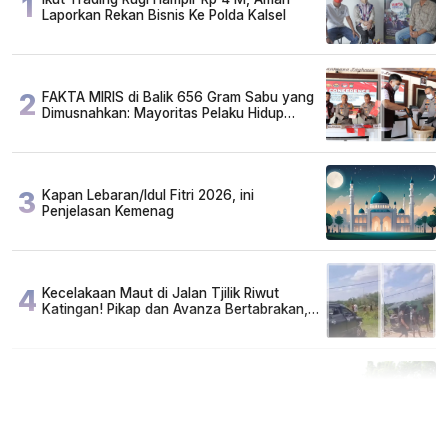
1
Laporkan Rekan Bisnis Ke Polda Kalsel
2
FAKTA MIRIS di Balik 656 Gram Sabu yang
Dimusnahkan: Mayoritas Pelaku Hidup
Susah, Ada Juga Sarjana!
3
Kapan Lebaran/Idul Fitri 2026, ini
Penjelasan Kemenag
4
Kecelakaan Maut di Jalan Tjilik Riwut
Katingan! Pikap dan Avanza Bertabrakan,
Korban Luka Parah
5
Cuma di Tabalong! Mudik Bisa Santai Naik
Bus, Motor & Mobil Diantar Pakai Towing