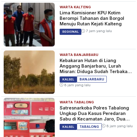
WARTA KALTENG
Lima Komisioner KPU Kotim
Berompi Tahanan dan Borgol
Menuju Rutan Kejati Kalteng
7 jam yang lalu
REGIONAL
WARTA BANJARBARU
Kebakaran Hutan di Liang
Anggang Banjarbaru, Lurah
Misran: Diduga Sudah Terbakar
Sejak Tadi Malam
BANJARBARU
KALSEL
8 jam yang lalu
WARTA TABALONG
Satresnarkoba Polres Tabalong
Ungkap Dua Kasus Peredaran
Sabu di Kecamatan Jaro, Dua
Pelaku Diamankan
8 jam yang lalu
TABALONG
KALSEL