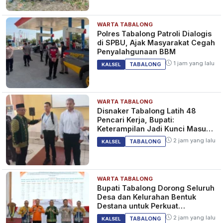
WARTA TABALONG
Polres Tabalong Patroli Dialogis
di SPBU, Ajak Masyarakat Cegah
Penyalahgunaan BBM
1 jam yang lalu
TABALONG
KALSEL
WARTA TABALONG
Disnaker Tabalong Latih 48
Pencari Kerja, Bupati:
Keterampilan Jadi Kunci Masuk
Dunia Kerja
2 jam yang lalu
TABALONG
KALSEL
WARTA TABALONG
Bupati Tabalong Dorong Seluruh
Desa dan Kelurahan Bentuk
Destana untuk Perkuat
Kesiapsiagaan Bencana
2 jam yang lalu
TABALONG
KALSEL