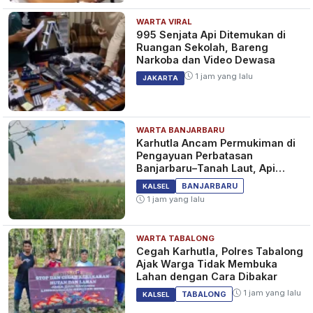
WARTA VIRAL
995 Senjata Api Ditemukan di
Ruangan Sekolah, Bareng
Narkoba dan Video Dewasa
1 jam yang lalu
JAKARTA
WARTA BANJARBARU
Karhutla Ancam Permukiman di
Pengayuan Perbatasan
Banjarbaru–Tanah Laut, Api
Padam Setelah 8 Jam
BANJARBARU
KALSEL
1 jam yang lalu
WARTA TABALONG
Cegah Karhutla, Polres Tabalong
Ajak Warga Tidak Membuka
Lahan dengan Cara Dibakar
1 jam yang lalu
TABALONG
KALSEL