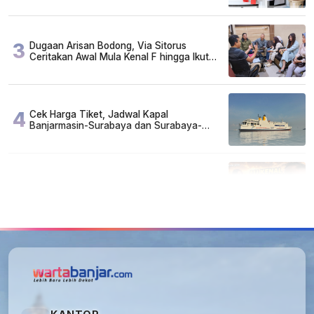
3
Dugaan Arisan Bodong, Via Sitorus
Ceritakan Awal Mula Kenal F hingga Ikut
Arisan
4
Cek Harga Tiket, Jadwal Kapal
Banjarmasin-Surabaya dan Surabaya-
Banjarmasin Minggu 3 Mei 2026
5
Lirik Lagu dan Chord Gitar Lu Kenal Veronika
Ko, Viral di TikTok