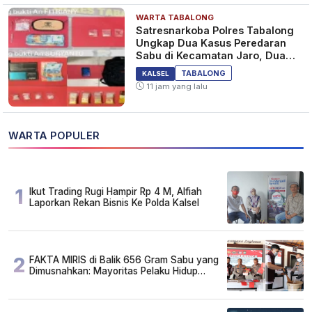
WARTA TABALONG
Satresnarkoba Polres Tabalong
Ungkap Dua Kasus Peredaran
Sabu di Kecamatan Jaro, Dua
Pelaku Diamankan
TABALONG
KALSEL
11 jam yang lalu
WARTA POPULER
1
Ikut Trading Rugi Hampir Rp 4 M, Alfiah
Laporkan Rekan Bisnis Ke Polda Kalsel
2
FAKTA MIRIS di Balik 656 Gram Sabu yang
Dimusnahkan: Mayoritas Pelaku Hidup
Susah, Ada Juga Sarjana!