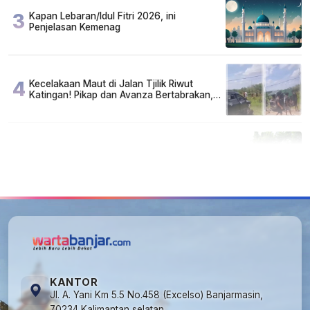
3
Kapan Lebaran/Idul Fitri 2026, ini
Penjelasan Kemenag
4
Kecelakaan Maut di Jalan Tjilik Riwut
Katingan! Pikap dan Avanza Bertabrakan,
Korban Luka Parah
5
Cuma di Tabalong! Mudik Bisa Santai Naik
Bus, Motor & Mobil Diantar Pakai Towing
KANTOR
Jl. A. Yani Km 5.5 No.458 (Excelso) Banjarmasin,
70234 Kalimantan selatan