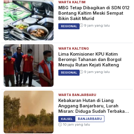
WARTA KALTIM
MBG Tetap Dibagikan di SDN 012
Bontang Kaltim Meski Sempat
Bikin Sakit Murid
9 jam yang lalu
REGIONAL
WARTA KALTENG
Lima Komisioner KPU Kotim
Berompi Tahanan dan Borgol
Menuju Rutan Kejati Kalteng
9 jam yang lalu
REGIONAL
WARTA BANJARBARU
Kebakaran Hutan di Liang
Anggang Banjarbaru, Lurah
Misran: Diduga Sudah Terbakar
Sejak Tadi Malam
BANJARBARU
KALSEL
10 jam yang lalu