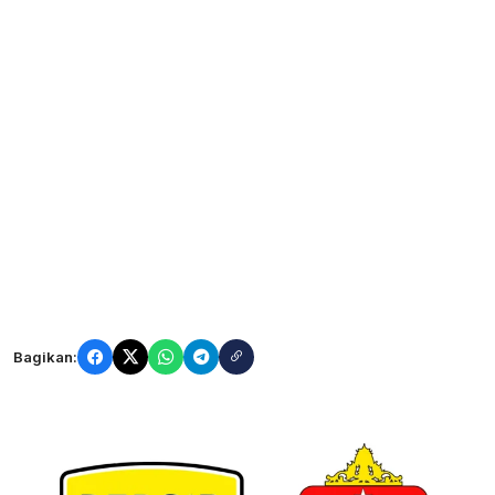
Bagikan: