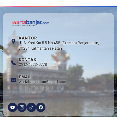
KANTOR
Jl. A. Yani Km 5.5 No.458 (Excelso) Banjarmasin,
70234 Kalimantan selatan
KONTAK
0813-4523-6778
EMAIL
wartabanjarcom@gmail.com