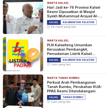
WARTA KALSEL
Hari Jadi ke-76 Provinsi Kalsel
Resmi Dipusatkan di Masjid
Syekh Muhammad Arsyad Al-
Banjari
KALIMANTAN SELATAN
KALSEL
49 menit yang lalu
WARTA KALSEL
PLN Kalselteng Umumkan
Kerusakan Pembangkit,
Pemadaman Listrik Kalsel
Diperpanjang?
KALIMANTAN SELATAN
KALSEL
1 jam yang lalu
WARTA TANAH BUMBU
Perkuat Arah Pembangunan
Tanah Bumbu, Perubahan KUA-
PPAS Resmi Ditandatangani
TANAH BUMBU
KALSEL
1 jam yang lalu