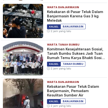
WARTA BANJARMASIN
Kebakaran di Pasar Teluk Dalam
Banjarmasin Karena Gas 3 kg
Meledak
BANJARMASIN
KALSEL
2 jam yang lalu
WARTA TANAH BUMBU
Komitmen Kesejahteraan Sosial,
Tanah Bumbu Sukses Jadi Tuan
Rumah Temu Karya Bhakti Sosial
PSM Ke-23
TANAH BUMBU
KALSEL
2 jam yang lalu
WARTA BANJARMASIN
Kebakaran Pasar Teluk Dalam
Banjarmasin, Pemadam
Kesulitan Sumber Air
BANJARMASIN
KALSEL
2 jam yang lalu