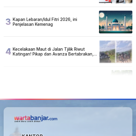
3
Kapan Lebaran/Idul Fitri 2026, ini
Penjelasan Kemenag
4
Kecelakaan Maut di Jalan Tjilik Riwut
Katingan! Pikap dan Avanza Bertabrakan,
Korban Luka Parah
5
Cuma di Tabalong! Mudik Bisa Santai Naik
Bus, Motor & Mobil Diantar Pakai Towing