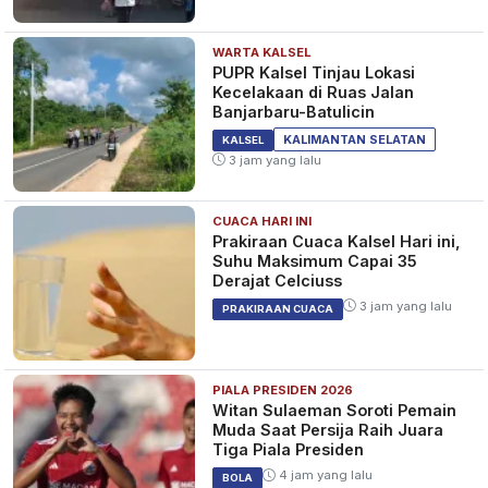
WARTA KALSEL
PUPR Kalsel Tinjau Lokasi
Kecelakaan di Ruas Jalan
Banjarbaru-Batulicin
KALIMANTAN SELATAN
KALSEL
3 jam yang lalu
CUACA HARI INI
Prakiraan Cuaca Kalsel Hari ini,
Suhu Maksimum Capai 35
Derajat Celciuss
3 jam yang lalu
PRAKIRAAN CUACA
PIALA PRESIDEN 2026
Witan Sulaeman Soroti Pemain
Muda Saat Persija Raih Juara
Tiga Piala Presiden
4 jam yang lalu
BOLA