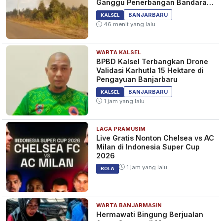
Ganggu Penerbangan Bandara
Syamsudin Noor
BANJARBARU
KALSEL
46 menit yang lalu
WARTA KALSEL
BPBD Kalsel Terbangkan Drone
Validasi Karhutla 15 Hektare di
Pengayuan Banjarbaru
BANJARBARU
KALSEL
1 jam yang lalu
LAGA PRAMUSIM
Live Gratis Nonton Chelsea vs AC
Milan di Indonesia Super Cup
2026
1 jam yang lalu
BOLA
WARTA BANJARMASIN
Hermawati Bingung Berjualan