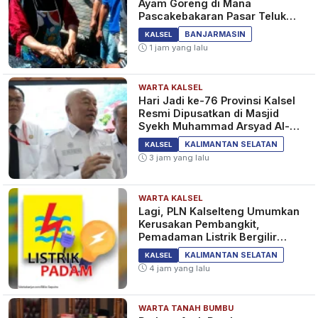
Ayam Goreng di Mana
Pascakebakaran Pasar Teluk
Dalam Banjarmasin
BANJARMASIN
KALSEL
1 jam yang lalu
WARTA KALSEL
Hari Jadi ke-76 Provinsi Kalsel
Resmi Dipusatkan di Masjid
Syekh Muhammad Arsyad Al-
Banjari
KALIMANTAN SELATAN
KALSEL
3 jam yang lalu
WARTA KALSEL
Lagi, PLN Kalselteng Umumkan
Kerusakan Pembangkit,
Pemadaman Listrik Bergilir
Diperpanjang?
KALIMANTAN SELATAN
KALSEL
4 jam yang lalu
WARTA TANAH BUMBU