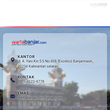
5
Cuma di Tabalong! Mudik Bisa Santai Naik
Bus, Motor & Mobil Diantar Pakai Towing
KANTOR
Jl. A. Yani Km 5.5 No.458 (Excelso) Banjarmasin,
70234 Kalimantan selatan
KONTAK
0813-4523-6778
EMAIL
wartabanjarcom@gmail.com