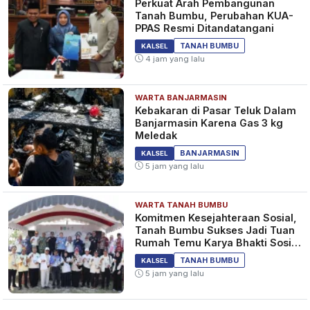
Perkuat Arah Pembangunan
Tanah Bumbu, Perubahan KUA-
PPAS Resmi Ditandatangani
TANAH BUMBU
KALSEL
4 jam yang lalu
WARTA BANJARMASIN
Kebakaran di Pasar Teluk Dalam
Banjarmasin Karena Gas 3 kg
Meledak
BANJARMASIN
KALSEL
5 jam yang lalu
WARTA TANAH BUMBU
Komitmen Kesejahteraan Sosial,
Tanah Bumbu Sukses Jadi Tuan
Rumah Temu Karya Bhakti Sosial
PSM Ke-23
TANAH BUMBU
KALSEL
5 jam yang lalu