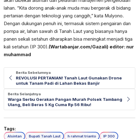
akan dibekali alsintan dan pelatihan manajemen pengelolaan
lahan. “Kita dorong anak-anak muda mau bergerak di bidang
pertanian dengan teknologi yang canggih,” kata Mulyono.
Dengan dukungan penuh ini, termasuk sistem pengairan dan
pompa air, lahan sawah di Tanah Laut yang biasanya hanya
panen sekali setahun diharapkan bisa meningkat menjadi tiga
kali setahun (IP 300).
(Wartabanjar.com/Gazali)
editor: nur
muhammad
Berita Sebelumnya
REVOLUSI PERTANIAN! Tanah Laut Gunakan Drone
untuk Tanam Padi di Lahan Bekas Banjir
Berita Selanjutnya
Warga Serbu Gerakan Pangan Murah Polsek Tambang
Ulang, Beli Beras 5 Kg Cuma Rp 56 Ribu!
Tags:
Alsintan
Bupati Tanah Laut
h rahmat trianto
IP 300