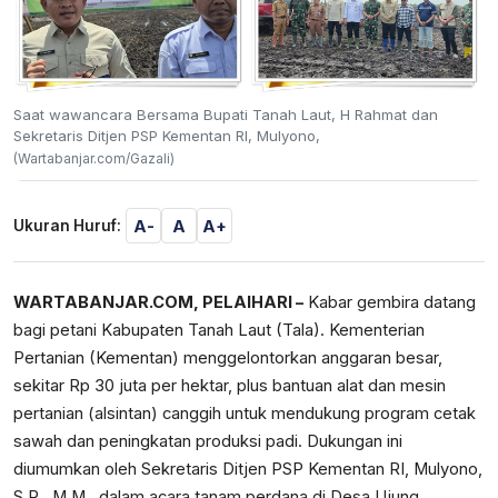
Saat wawancara Bersama Bupati Tanah Laut, H Rahmat dan
Sekretaris Ditjen PSP Kementan RI, Mulyono,
(Wartabanjar.com/Gazali)
A-
A
A+
Ukuran Huruf:
WARTABANJAR.COM, PELAIHARI –
Kabar gembira datang
bagi petani Kabupaten Tanah Laut (Tala). Kementerian
Pertanian (Kementan) menggelontorkan anggaran besar,
sekitar Rp 30 juta per hektar, plus bantuan alat dan mesin
pertanian (alsintan) canggih untuk mendukung program cetak
sawah dan peningkatan produksi padi. Dukungan ini
diumumkan oleh Sekretaris Ditjen PSP Kementan RI, Mulyono,
S.P., M.M., dalam acara tanam perdana di Desa Ujung,