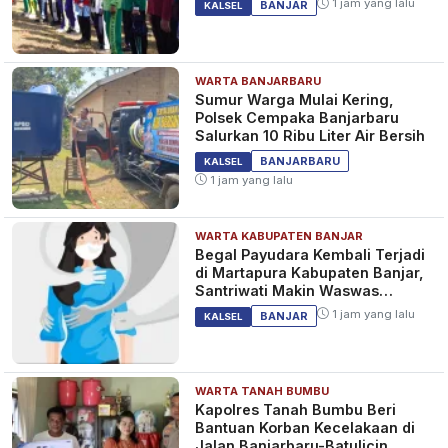
1 jam yang lalu
BANJAR
KALSEL
WARTA BANJARBARU
Sumur Warga Mulai Kering,
Polsek Cempaka Banjarbaru
Salurkan 10 Ribu Liter Air Bersih
BANJARBARU
KALSEL
1 jam yang lalu
WARTA KABUPATEN BANJAR
Begal Payudara Kembali Terjadi
di Martapura Kabupaten Banjar,
Santriwati Makin Waswas
Melintas
1 jam yang lalu
BANJAR
KALSEL
WARTA TANAH BUMBU
Kapolres Tanah Bumbu Beri
Bantuan Korban Kecelakaan di
Jalan Banjarbaru-Batulicin