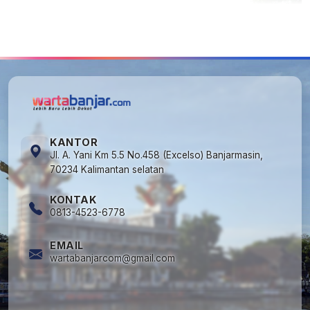
5
Cuma di Tabalong! Mudik Bisa Santai Naik
Bus, Motor & Mobil Diantar Pakai Towing
KANTOR
Jl. A. Yani Km 5.5 No.458 (Excelso) Banjarmasin,
70234 Kalimantan selatan
KONTAK
0813-4523-6778
EMAIL
wartabanjarcom@gmail.com