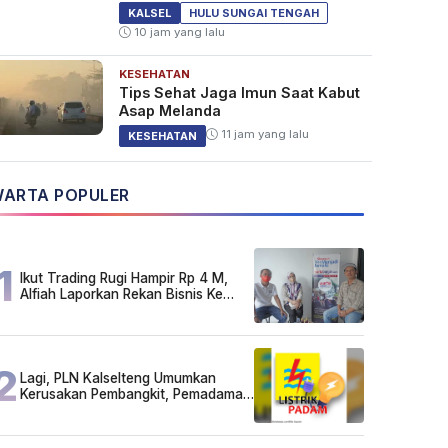
KALSEL
HULU SUNGAI TENGAH
10 jam yang lalu
KESEHATAN
Tips Sehat Jaga Imun Saat Kabut
Asap Melanda
11 jam yang lalu
KESEHATAN
ARTA POPULER
1
Ikut Trading Rugi Hampir Rp 4 M,
Alfiah Laporkan Rekan Bisnis Ke
Polda Kalsel
2
Lagi, PLN Kalselteng Umumkan
Kerusakan Pembangkit, Pemadaman
Listrik Bergilir Diperpanjang?