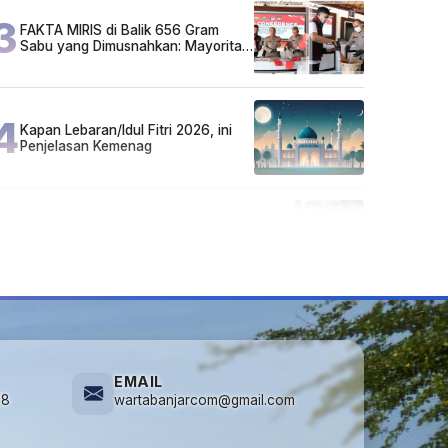
3
FAKTA MIRIS di Balik 656 Gram
Sabu yang Dimusnahkan: Mayoritas
Pelaku Hidup Susah, Ada Juga
Sarjana!
4
Kapan Lebaran/Idul Fitri 2026, ini
Penjelasan Kemenag
5
Cuma di Tabalong! Mudik Bisa
Santai Naik Bus, Motor & Mobil
Diantar Pakai Towing
EMAIL
78
wartabanjarcom@gmail.com