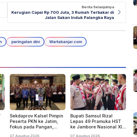
Berita Selanjutnya
Kerugian Capai Rp 700 Juta, 3 Rumah Terbakar di
Jalan Sakan Induk Palangka Raya
n
peringatan dini
Wartabanjar.com
7
Sekdaprov Kalsel Pimpin
Bupati Samsul Rizal
Peserta PKN ke Jatim,
Lepas 49 Pramuka HST
Fokus pada Pangan,
ke Jambore Nasional XII
an
Bencana, Energi dan
2026 di Cibubur
07 Agustus 2026
07 Agustus 2026