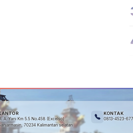
KANTOR
KONTAK
Jl. A. Yani Km 5.5 No.458 (Excelso)
0813-4523-67
Banjarmasin, 70234 Kalimantan selatan