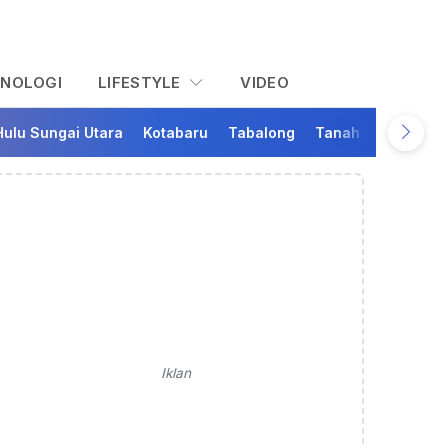
KNOLOGI
LIFESTYLE
VIDEO
Hulu Sungai Utara
Kotabaru
Tabalong
Tanah Bumbu
Ta
Iklan