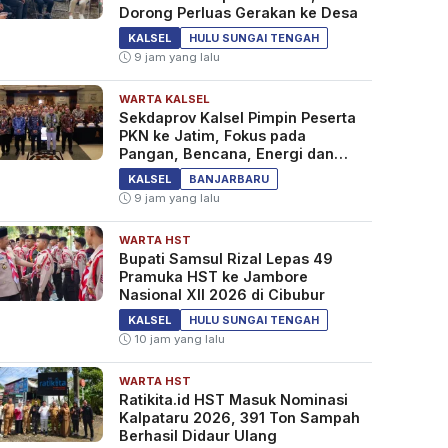
Dorong Perluas Gerakan ke Desa
KALSEL
HULU SUNGAI TENGAH
9 jam yang lalu
WARTA KALSEL
Sekdaprov Kalsel Pimpin Peserta
PKN ke Jatim, Fokus pada
Pangan, Bencana, Energi dan
Ekonomi
KALSEL
BANJARBARU
9 jam yang lalu
WARTA HST
Bupati Samsul Rizal Lepas 49
Pramuka HST ke Jambore
Nasional XII 2026 di Cibubur
KALSEL
HULU SUNGAI TENGAH
10 jam yang lalu
WARTA HST
Ratikita.id HST Masuk Nominasi
Kalpataru 2026, 391 Ton Sampah
Berhasil Didaur Ulang