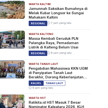
WARTA KALTIM
Jamunnah Saksikan Rumahnya di
Melak Kubar Longsor ke Sungai
Mahakam Kaltim
7 jam yang lalu
REGIONAL
WARTA KALTENG
Massa Kembali Geruduk PLN
Palangka Raya, Pemadaman
Listrik di Kalteng Belum Usai
8 jam yang lalu
REGIONAL
WARTA TANAH LAUT
Pengabdian Mahasiswa KKN UGM
di Panyipatan Tanah Laut
Berakhir, Dorong Keberlanjutan
Program Masyarakat
KALSEL
TANAH LAUT
9 jam yang lalu
WARTA HST
Ratikita.id HST Masuk 7 Besar
Nominator Kalpataru 2026, KLH