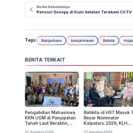
Berita Sebelumnya
Pencuri Scoopy di Kuin Selatan Terekam CCTV
Tags:
Banjarbaru
banjarmasin
Batola
Huja
BERITA TERKAIT
Pengabdian Mahasiswa
Ratikita.id HST Masuk 
KKN UGM di Panyipatan
Besar Nominator
Tanah Laut Berakhir,
Kalpataru 2026, KLH
Dorong Keberlanjutan
Dorong Perluas Gerak
07 Agustus 2026
07 Agustus 2026