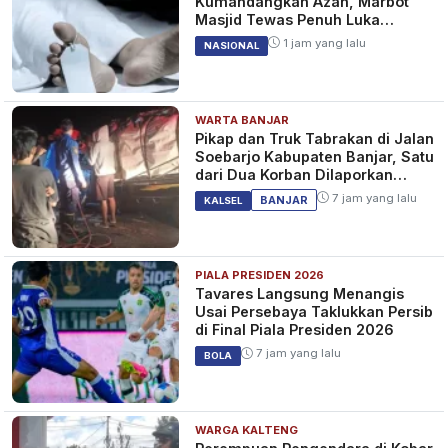
Kumandangkan Azan, Marbot
Masjid Tewas Penuh Luka
Sabetan Samurai
1 jam yang lalu
NASIONAL
WARTA BANJAR
Pikap dan Truk Tabrakan di Jalan
Soebarjo Kabupaten Banjar, Satu
dari Dua Korban Dilaporkan
Tewas
7 jam yang lalu
BANJAR
KALSEL
PIALA PRESIDEN 2026
Tavares Langsung Menangis
Usai Persebaya Taklukkan Persib
di Final Piala Presiden 2026
7 jam yang lalu
BOLA
WARGA KALTENG