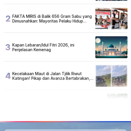
2
FAKTA MIRIS di Balik 656 Gram Sabu yang
Dimusnahkan: Mayoritas Pelaku Hidup
Susah, Ada Juga Sarjana!
3
Kapan Lebaran/Idul Fitri 2026, ini
Penjelasan Kemenag
4
Kecelakaan Maut di Jalan Tjilik Riwut
Katingan! Pikap dan Avanza Bertabrakan,
Korban Luka Parah
5
Cuma di Tabalong! Mudik Bisa Santai Naik
Bus, Motor & Mobil Diantar Pakai Towing