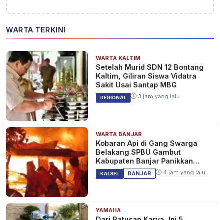
WARTA TERKINI
WARTA KALTIM
Setelah Murid SDN 12 Bontang
Kaltim, Giliran Siswa Vidatra
Sakit Usai Santap MBG
3 jam yang lalu
REGIONAL
WARTA BANJAR
Kobaran Api di Gang Swarga
Belakang SPBU Gambut
Kabupaten Banjar Panikkan
Warga
4 jam yang lalu
BANJAR
KALSEL
YAMAHA
Dari Ratusan Karya, Ini 5