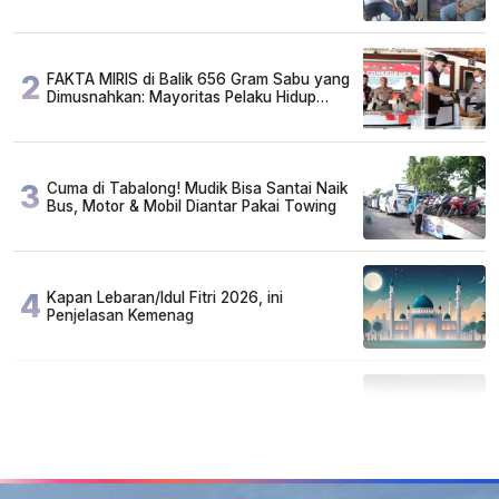
2
FAKTA MIRIS di Balik 656 Gram Sabu yang
Dimusnahkan: Mayoritas Pelaku Hidup
Susah, Ada Juga Sarjana!
3
Cuma di Tabalong! Mudik Bisa Santai Naik
Bus, Motor & Mobil Diantar Pakai Towing
4
Kapan Lebaran/Idul Fitri 2026, ini
Penjelasan Kemenag
5
Tercemar Parah, Air Sungai Tabalong
Berubah Jadi Hitam Pekat