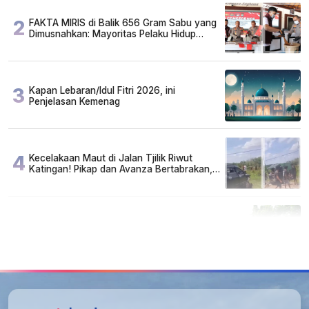
2
FAKTA MIRIS di Balik 656 Gram Sabu yang
Dimusnahkan: Mayoritas Pelaku Hidup
Susah, Ada Juga Sarjana!
3
Kapan Lebaran/Idul Fitri 2026, ini
Penjelasan Kemenag
4
Kecelakaan Maut di Jalan Tjilik Riwut
Katingan! Pikap dan Avanza Bertabrakan,
Korban Luka Parah
5
Cuma di Tabalong! Mudik Bisa Santai Naik
Bus, Motor & Mobil Diantar Pakai Towing