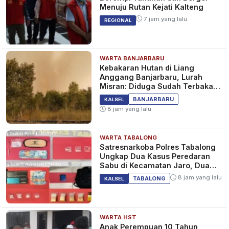
Menuju Rutan Kejati Kalteng
7 jam yang lalu
REGIONAL
WARTA BANJARBARU
Kebakaran Hutan di Liang
Anggang Banjarbaru, Lurah
Misran: Diduga Sudah Terbakar
Sejak Tadi Malam
BANJARBARU
KALSEL
8 jam yang lalu
WARTA TABALONG
Satresnarkoba Polres Tabalong
Ungkap Dua Kasus Peredaran
Sabu di Kecamatan Jaro, Dua
Pelaku Diamankan
8 jam yang lalu
TABALONG
KALSEL
WARTA HST
Anak Perempuan 10 Tahun