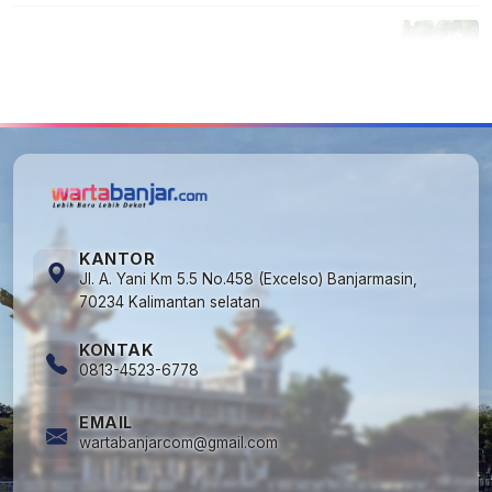
5
Cuma di Tabalong! Mudik Bisa Santai Naik
Bus, Motor & Mobil Diantar Pakai Towing
KANTOR
Jl. A. Yani Km 5.5 No.458 (Excelso) Banjarmasin,
70234 Kalimantan selatan
KONTAK
0813-4523-6778
EMAIL
wartabanjarcom@gmail.com