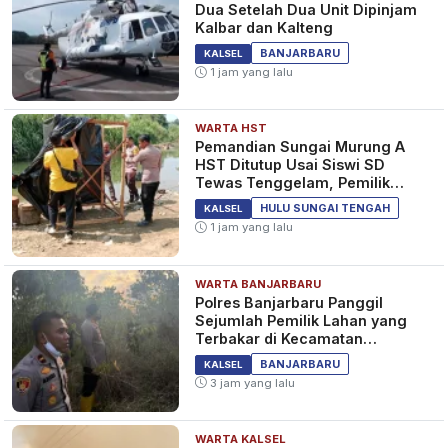
Dua Setelah Dua Unit Dipinjam
Kalbar dan Kalteng
BANJARBARU
KALSEL
1 jam yang lalu
WARTA HST
Pemandian Sungai Murung A
HST Ditutup Usai Siswi SD
Tewas Tenggelam, Pemilik
Lahan Diperiksa Polisi
HULU SUNGAI TENGAH
KALSEL
1 jam yang lalu
WARTA BANJARBARU
Polres Banjarbaru Panggil
Sejumlah Pemilik Lahan yang
Terbakar di Kecamatan
Cempaka
BANJARBARU
KALSEL
3 jam yang lalu
WARTA KALSEL