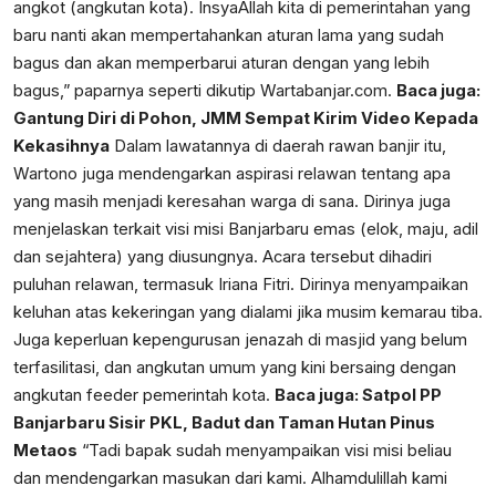
angkot (angkutan kota). InsyaAllah kita di pemerintahan yang
baru nanti akan mempertahankan aturan lama yang sudah
bagus dan akan memperbarui aturan dengan yang lebih
bagus,” paparnya seperti dikutip
Wartabanjar.com
.
Baca juga:
Gantung Diri di Pohon, JMM Sempat Kirim Video Kepada
Kekasihnya
Dalam lawatannya di daerah rawan banjir itu,
Wartono juga mendengarkan aspirasi relawan tentang apa
yang masih menjadi keresahan warga di sana. Dirinya juga
menjelaskan terkait visi misi Banjarbaru emas (elok, maju, adil
dan sejahtera) yang diusungnya. Acara tersebut dihadiri
puluhan relawan, termasuk Iriana Fitri. Dirinya menyampaikan
keluhan atas kekeringan yang dialami jika musim kemarau tiba.
Juga keperluan kepengurusan jenazah di masjid yang belum
terfasilitasi, dan angkutan umum yang kini bersaing dengan
angkutan feeder pemerintah kota.
Baca juga:
Satpol PP
Banjarbaru Sisir PKL, Badut dan Taman Hutan Pinus
Metaos
“Tadi bapak sudah menyampaikan visi misi beliau
dan mendengarkan masukan dari kami. Alhamdulillah kami