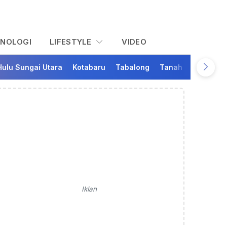
KNOLOGI
LIFESTYLE
VIDEO
Hulu Sungai Utara
Kotabaru
Tabalong
Tanah Bumbu
Ta
Iklan