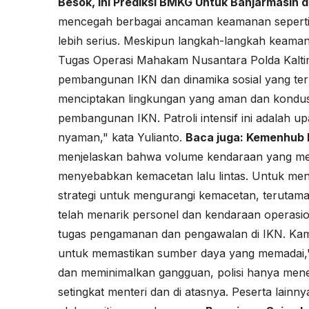
Besok, Ini Prediksi BMKG Untuk Banjarmasin 
mencegah berbagai ancaman keamanan seperti 
lebih serius. Meskipun langkah-langkah keaman
Tugas Operasi Mahakam Nusantara Polda Kaltim
pembangunan IKN dan dinamika sosial yang te
menciptakan lingkungan yang aman dan kondusif
pembangunan IKN. Patroli intensif ini adalah 
nyaman," kata Yulianto.
Baca juga:
Kemenhub B
menjelaskan bahwa volume kendaraan yang meni
menyebabkan kemacetan lalu lintas. Untuk meng
strategi untuk mengurangi kemacetan, terutam
telah menarik personel dan kendaraan operasio
tugas pengamanan dan pengawalan di IKN. Kami
untuk memastikan sumber daya yang memadai," j
dan meminimalkan gangguan, polisi hanya mene
setingkat menteri dan di atasnya. Peserta lainn