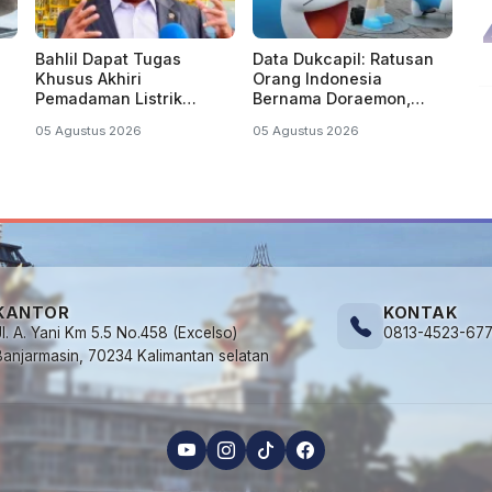
Bahlil Dapat Tugas
Data Dukcapil: Ratusan
Khusus Akhiri
Orang Indonesia
Pemadaman Listrik
Bernama Doraemon,
Bergilir di Kalsel dan
Nobita, Uzumaki, Naruto
05 Agustus 2026
05 Agustus 2026
Kalteng
KANTOR
KONTAK
Jl. A. Yani Km 5.5 No.458 (Excelso)
0813-4523-67
Banjarmasin, 70234 Kalimantan selatan