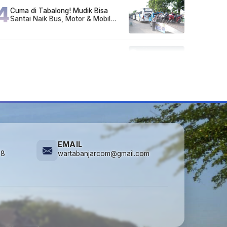
4
Cuma di Tabalong! Mudik Bisa
Santai Naik Bus, Motor & Mobil
Diantar Pakai Towing
5
Kapan Lebaran/Idul Fitri 2026, ini
Penjelasan Kemenag
EMAIL
78
wartabanjarcom@gmail.com