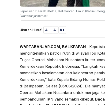
Kepolisian Daerah (Polda) Kalimantan Timur (Kaltim) mengin
(Wartabanjar.com/ist)
A-
A
A+
Ukuran Huruf:
WARTABANJAR.COM, BALIKPAPAN -
Kepolisi
mengintensifkan patroli rutin di wilayah Ibu K
Tugas Operasi Mahakam Nusantara itu terutam
Kemerdekaan Republik Indonesia. "Langkah kea
memastikan keselamatan dan kelancaran pemba
Kemerdekaan," kata Kepala Bidang Humas Polda
di Balikpapan, Selasa (06/08/2024). Dia menyat
Operasi Mahakam Nusantara untuk menjaga ke
pembangunan IKN yang semakin dikebut.
Baca