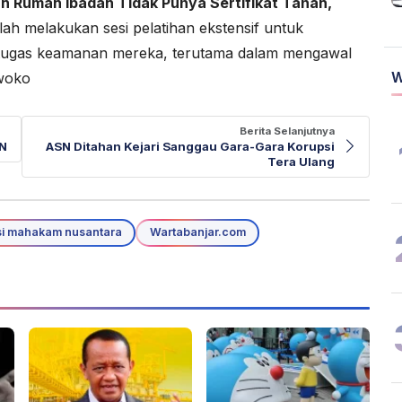
h Rumah Ibadah Tidak Punya Sertifikat Tanah,
elah melakukan sesi pelatihan ekstensif untuk
 tugas keamanan mereka, terutama dalam mengawal
W
rwoko
Berita Selanjutnya
KN
ASN Ditahan Kejari Sanggau Gara-Gara Korupsi
Tera Ulang
si mahakam nusantara
Wartabanjar.com