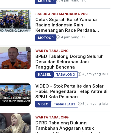
4 jam yang lalu
MOTOGP
SS600 ARRC MANDALIKA 2026
Cetak Sejarah Baru! Yamaha
Racing Indonesia Raih
Kemenangan Race Perdana
SS600 ARRC
4 jam yang lalu
MOTOGP
WARTA TABALONG
BPBD Tabalong Dorong Seluruh
Desa dan Kelurahan Jadi
Tangguh Bencana
4 jam yang lalu
KALSEL
TABALONG
VIDEO - Stok Pertalite dan Solar
Habis, Pengendara Tetap Antre di
SPBU Kota Pelaihari
5 jam yang lalu
VIDEO
TANAH LAUT
WARTA TABALONG
DPRD Tabalong Dukung
Tambahan Anggaran untuk