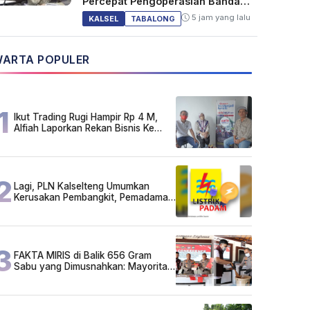
Percepat Pengoperasian Bandara
Warukin
5 jam yang lalu
KALSEL
TABALONG
ARTA POPULER
1
Ikut Trading Rugi Hampir Rp 4 M,
Alfiah Laporkan Rekan Bisnis Ke
Polda Kalsel
2
Lagi, PLN Kalselteng Umumkan
Kerusakan Pembangkit, Pemadaman
Listrik Bergilir Diperpanjang?
3
FAKTA MIRIS di Balik 656 Gram
Sabu yang Dimusnahkan: Mayoritas
Pelaku Hidup Susah, Ada Juga
Sarjana!