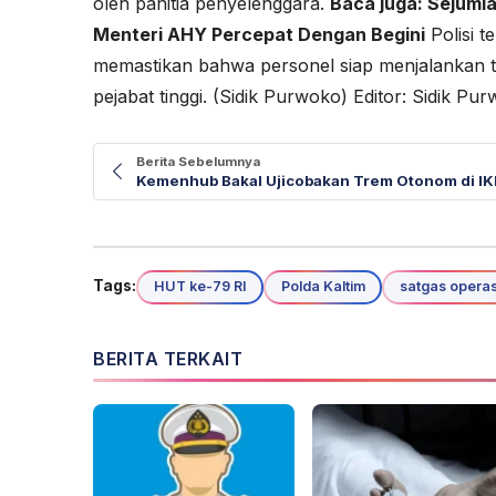
oleh panitia penyelenggara.
Baca juga:
Sejumla
Menteri AHY Percepat Dengan Begini
Polisi t
memastikan bahwa personel siap menjalankan
pejabat tinggi. (Sidik Purwoko) Editor: Sidik Pu
Berita Sebelumnya
Kemenhub Bakal Ujicobakan Trem Otonom di I
Tags:
HUT ke-79 RI
Polda Kaltim
satgas opera
BERITA TERKAIT