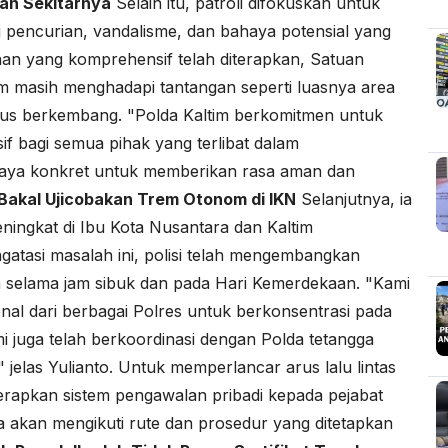
dan Sekitarnya
Selain itu, patroli difokuskan untuk
pencurian, vandalisme, dan bahaya potensial yang
an yang komprehensif telah diterapkan, Satuan
 masih menghadapi tantangan seperti luasnya area
rus berkembang. "Polda Kaltim berkomitmen untuk
 bagi semua pihak yang terlibat dalam
upaya konkret untuk memberikan rasa aman dan
akal Ujicobakan Trem Otonom di IKN
Selanjutnya, ia
ngkat di Ibu Kota Nusantara dan Kaltim
atasi masalah ini, polisi telah mengembangkan
a selama jam sibuk dan pada Hari Kemerdekaan. "Kami
nal dari berbagai Polres untuk berkonsentrasi pada
 juga telah berkoordinasi dengan Polda tetangga
elas Yulianto. Untuk memperlancar arus lalu lintas
rapkan sistem pengawalan pribadi kepada pejabat
ya akan mengikuti rute dan prosedur yang ditetapkan