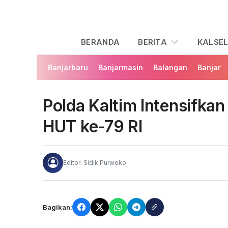
BERANDA
BERITA
KALSE
Banjarbaru
Banjarmasin
Balangan
Banjar
Polda Kaltim Intensifka
HUT ke-79 RI
Editor: Sidik Purwoko
Bagikan: