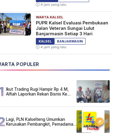
4 jam yang lalu
WARTA KALSEL
PUPR Kalsel Evaluasi Pembukaan
Jalan Veteran Sungai Lulut
Banjarmasin Setiap 3 Hari
KALSEL
BANJARMASIN
4 jam yang lalu
ARTA POPULER
1
Ikut Trading Rugi Hampir Rp 4 M,
Alfiah Laporkan Rekan Bisnis Ke
Polda Kalsel
2
Lagi, PLN Kalselteng Umumkan
Kerusakan Pembangkit, Pemadaman
Listrik Bergilir Diperpanjang?