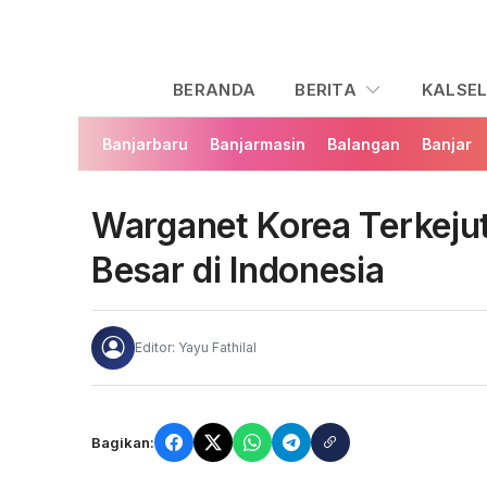
BERANDA
BERITA
KALSE
Banjarbaru
Banjarmasin
Balangan
Banjar
Warganet Korea Terkeju
Besar di Indonesia
Editor: Yayu Fathilal
Bagikan: