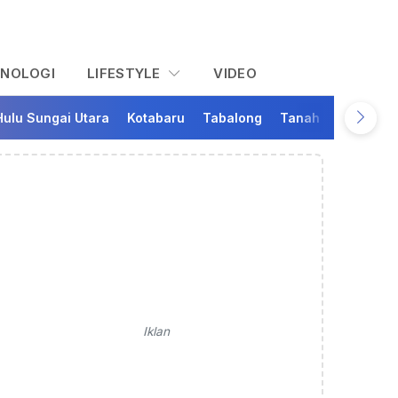
KNOLOGI
LIFESTYLE
VIDEO
Hulu Sungai Utara
Kotabaru
Tabalong
Tanah Bumbu
Ta
Iklan