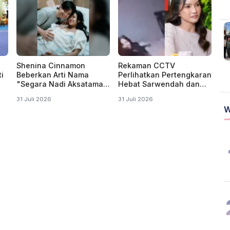
Shenina Cinnamon
Rekaman CCTV
i
Beberkan Arti Nama
Perlihatkan Pertengkaran
"Segara Nadi Aksatama"
Hebat Sarwendah dan
Anak Pertamanya dengan
Ruben Onsu
31 Juli 2026
31 Juli 2026
Angga Yunanda
W