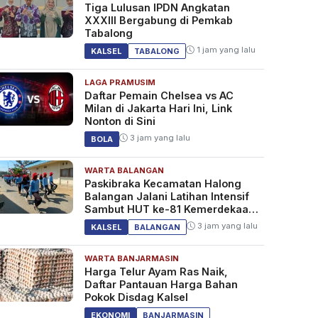
Tiga Lulusan IPDN Angkatan
XXXIII Bergabung di Pemkab
Tabalong
1 jam yang lalu
KALSEL
TABALONG
LAGA PRAMUSIM
Daftar Pemain Chelsea vs AC
Milan di Jakarta Hari Ini, Link
Nonton di Sini
3 jam yang lalu
BOLA
WARTA BALANGAN
Paskibraka Kecamatan Halong
Balangan Jalani Latihan Intensif
Sambut HUT ke-81 Kemerdekaan
RI
3 jam yang lalu
KALSEL
BALANGAN
WARTA BANJARMASIN
Harga Telur Ayam Ras Naik,
Daftar Pantauan Harga Bahan
Pokok Disdag Kalsel
EKONOMI
BANJARMASIN