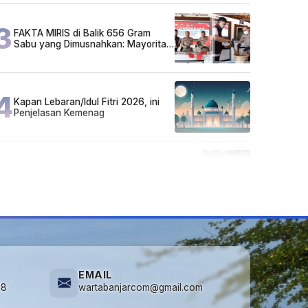
3
FAKTA MIRIS di Balik 656 Gram
Sabu yang Dimusnahkan: Mayoritas
Pelaku Hidup Susah, Ada Juga
Sarjana!
4
Kapan Lebaran/Idul Fitri 2026, ini
Penjelasan Kemenag
5
Cuma di Tabalong! Mudik Bisa
Santai Naik Bus, Motor & Mobil
Diantar Pakai Towing
EMAIL
78
wartabanjarcom@gmail.com