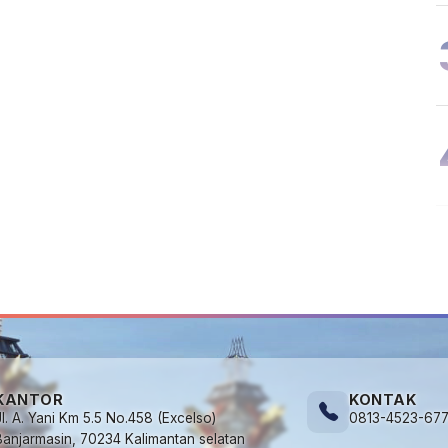
KANTOR
KONTAK
Jl. A. Yani Km 5.5 No.458 (Excelso)
0813-4523-67
Banjarmasin, 70234 Kalimantan selatan