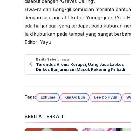
disebut dengan 'Graves Calling'.
Hwa-ra dan Bong-gil kemudian meminta bantuan
dengan seorang ahli kubur Young-geun (Yoo Ha
ada hal janggal yang terdapat pada kuburan n
Ia dikuburkan pada tempat yang sangat berbahaya 
Editor: Yayu
Berita Sebelumnya
Terendus Aroma Korupsi, Uang Jasa Labkes
Dinkes Banjarmasin Masuk Rekening Pribadi
Tags:
Exhuma
Kim Go Eun
Lee Do Hyun
Wa
BERITA TERKAIT