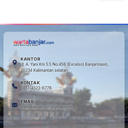
5
Kapan Lebaran/Idul Fitri 2026, ini
Penjelasan Kemenag
KANTOR
Jl. A. Yani Km 5.5 No.458 (Excelso) Banjarmasin,
70234 Kalimantan selatan
KONTAK
0813-4523-6778
EMAIL
wartabanjarcom@gmail.com