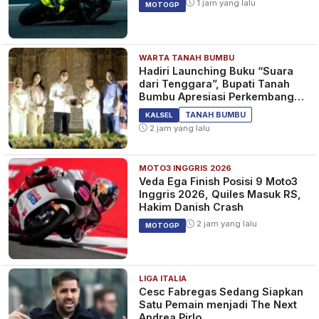
1 jam yang lalu
MOTOGP
WARTA TANAH BUMBU
Hadiri Launching Buku “Suara
dari Tenggara”, Bupati Tanah
Bumbu Apresiasi Perkembangan
Literasi di Bumi Bersujud
TANAH BUMBU
KALSEL
2 jam yang lalu
MOTO3 INGGRIS 2026
Veda Ega Finish Posisi 9 Moto3
Inggris 2026, Quiles Masuk RS,
Hakim Danish Crash
2 jam yang lalu
MOTOGP
LIGA ITALIA
Cesc Fabregas Sedang Siapkan
Satu Pemain menjadi The Next
Andrea Pirlo