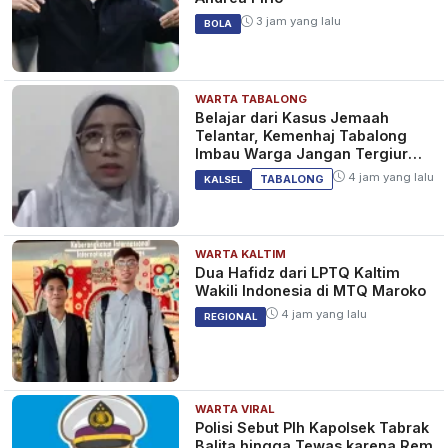
3 jam yang lalu
BOLA
WARTA TABALONG
Belajar dari Kasus Jemaah
Telantar, Kemenhaj Tabalong
Imbau Warga Jangan Tergiur
Umrah Murah
4 jam yang lalu
TABALONG
KALSEL
WARTA KALTIM
Dua Hafidz dari LPTQ Kaltim
Wakili Indonesia di MTQ Maroko
4 jam yang lalu
REGIONAL
WARTA VIRAL
Polisi Sebut Plh Kapolsek Tabrak
Balita hingga Tewas karena Rem