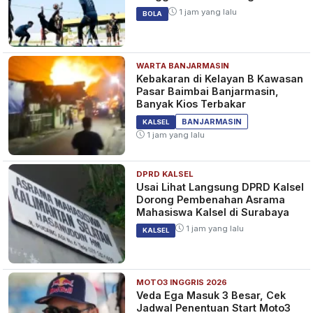
1 jam yang lalu
BOLA
WARTA BANJARMASIN
Kebakaran di Kelayan B Kawasan
Pasar Baimbai Banjarmasin,
Banyak Kios Terbakar
BANJARMASIN
KALSEL
1 jam yang lalu
DPRD KALSEL
Usai Lihat Langsung DPRD Kalsel
Dorong Pembenahan Asrama
Mahasiswa Kalsel di Surabaya
1 jam yang lalu
KALSEL
MOTO3 INGGRIS 2026
Veda Ega Masuk 3 Besar, Cek
Jadwal Penentuan Start Moto3