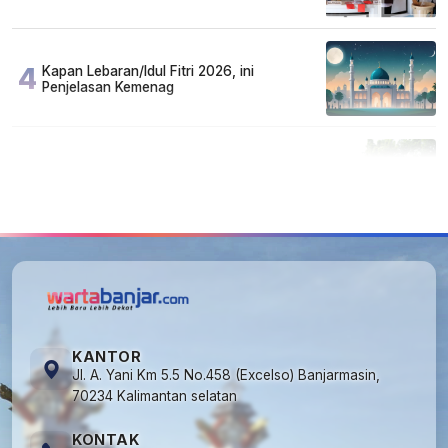
Susah, Ada Juga Sarjana!
4
Kapan Lebaran/Idul Fitri 2026, ini
Penjelasan Kemenag
5
Cuma di Tabalong! Mudik Bisa Santai Naik
Bus, Motor & Mobil Diantar Pakai Towing
KANTOR
Jl. A. Yani Km 5.5 No.458 (Excelso) Banjarmasin,
70234 Kalimantan selatan
KONTAK