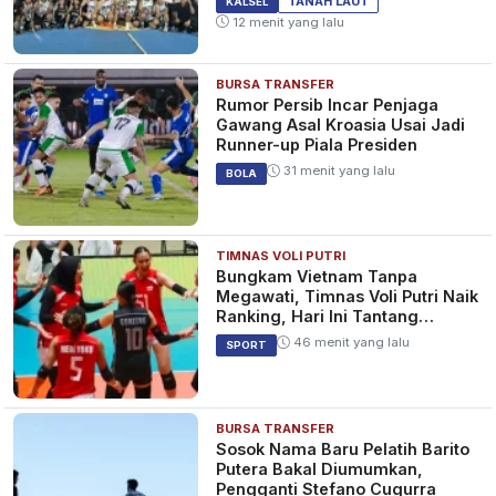
TANAH LAUT
KALSEL
12 menit yang lalu
BURSA TRANSFER
Rumor Persib Incar Penjaga
Gawang Asal Kroasia Usai Jadi
Runner-up Piala Presiden
31 menit yang lalu
BOLA
TIMNAS VOLI PUTRI
Bungkam Vietnam Tanpa
Megawati, Timnas Voli Putri Naik
Ranking, Hari Ini Tantang
Thailand
46 menit yang lalu
SPORT
BURSA TRANSFER
Sosok Nama Baru Pelatih Barito
Putera Bakal Diumumkan,
Pengganti Stefano Cugurra