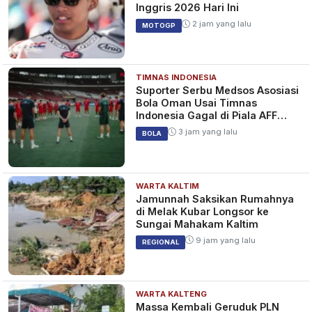
Inggris 2026 Hari Ini
2 jam yang lalu
MOTOGP
TIMNAS INDONESIA
Suporter Serbu Medsos Asosiasi
Bola Oman Usai Timnas
Indonesia Gagal di Piala AFF
2026
3 jam yang lalu
BOLA
WARTA KALTIM
Jamunnah Saksikan Rumahnya
di Melak Kubar Longsor ke
Sungai Mahakam Kaltim
9 jam yang lalu
REGIONAL
WARTA KALTENG
Massa Kembali Geruduk PLN