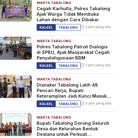
WARTA TABALONG
Cegah Karhutla, Polres Tabalong
Ajak Warga Tidak Membuka
Lahan dengan Cara Dibakar
1 jam yang lalu
KALSEL
TABALONG
WARTA TABALONG
Polres Tabalong Patroli Dialogis
di SPBU, Ajak Masyarakat Cegah
Penyalahgunaan BBM
1 jam yang lalu
KALSEL
TABALONG
WARTA TABALONG
Disnaker Tabalong Latih 48
Pencari Kerja, Bupati:
Keterampilan Jadi Kunci Masuk
Dunia Kerja
2 jam yang lalu
KALSEL
TABALONG
WARTA TABALONG
Bupati Tabalong Dorong Seluruh
Desa dan Kelurahan Bentuk
Destana untuk Perkuat