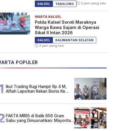
Kesiapsiagaan Bencana
2 jam yang lalu
KALSEL
TABALONG
WARTA KALSEL
Polda Kalsel Soroti Maraknya
Warga Bawa Sajam di Operasi
Sikat II Intan 2026
KALSEL
KALIMANTAN SELATAN
2 jam yang lalu
ARTA POPULER
1
Ikut Trading Rugi Hampir Rp 4 M,
Alfiah Laporkan Rekan Bisnis Ke
Polda Kalsel
2
FAKTA MIRIS di Balik 656 Gram
Sabu yang Dimusnahkan: Mayoritas
Pelaku Hidup Susah, Ada Juga
Sarjana!