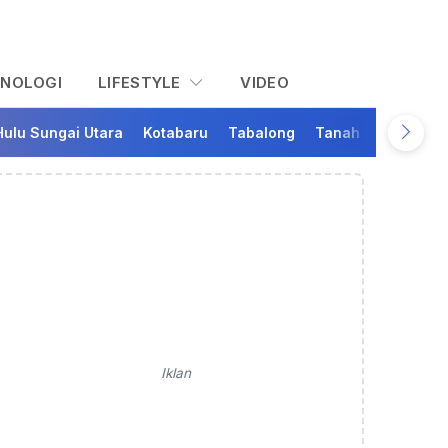
KNOLOGI
LIFESTYLE
VIDEO
Hulu Sungai Utara
Kotabaru
Tabalong
Tanah Bumbu
Ta
Iklan