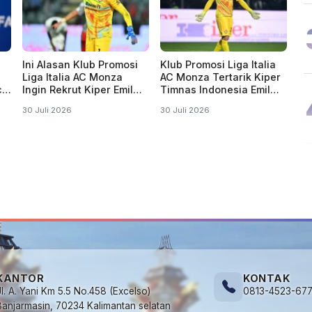
Ini Alasan Klub Promosi
Klub Promosi Liga Italia
Liga Italia AC Monza
AC Monza Tertarik Kiper
cu
Ingin Rekrut Kiper Emil
Timnas Indonesia Emil
Audero
Audero
30 Juli 2026
30 Juli 2026
KANTOR
KONTAK
Jl. A. Yani Km 5.5 No.458 (Excelso)
0813-4523-67
Banjarmasin, 70234 Kalimantan selatan