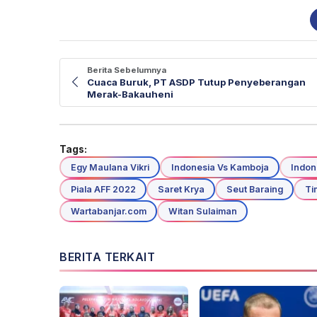
Berita Sebelumnya
Cuaca Buruk, PT ASDP Tutup Penyeberangan
Merak-Bakauheni
Tags:
Egy Maulana Vikri
Indonesia Vs Kamboja
Indon
Piala AFF 2022
Saret Krya
Seut Baraing
Ti
Wartabanjar.com
Witan Sulaiman
BERITA TERKAIT