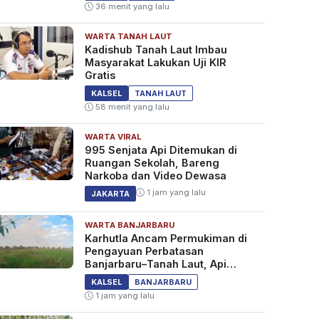
36 menit yang lalu
WARTA TANAH LAUT
Kadishub Tanah Laut Imbau
Masyarakat Lakukan Uji KIR
Gratis
KALSEL
TANAH LAUT
58 menit yang lalu
WARTA VIRAL
995 Senjata Api Ditemukan di
Ruangan Sekolah, Bareng
Narkoba dan Video Dewasa
1 jam yang lalu
JAKARTA
WARTA BANJARBARU
Karhutla Ancam Permukiman di
Pengayuan Perbatasan
Banjarbaru–Tanah Laut, Api
Padam Setelah 8 Jam
KALSEL
BANJARBARU
1 jam yang lalu