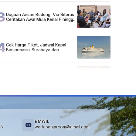
3
Dugaan Arisan Bodong, Via Sitorus
Ceritakan Awal Mula Kenal F hingga
Ikut Arisan
4
Cek Harga Tiket, Jadwal Kapal
Banjarmasin-Surabaya dan
Surabaya-Banjarmasin Minggu 3
Mei 2026
5
Lirik Lagu dan Chord Gitar Lu Kenal
Veronika Ko, Viral di TikTok
EMAIL
78
wartabanjarcom@gmail.com