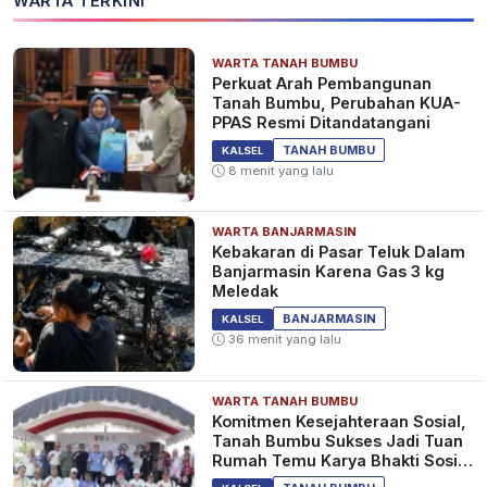
WARTA TERKINI
WARTA TANAH BUMBU
Perkuat Arah Pembangunan
Tanah Bumbu, Perubahan KUA-
PPAS Resmi Ditandatangani
TANAH BUMBU
KALSEL
8 menit yang lalu
WARTA BANJARMASIN
Kebakaran di Pasar Teluk Dalam
Banjarmasin Karena Gas 3 kg
Meledak
BANJARMASIN
KALSEL
36 menit yang lalu
WARTA TANAH BUMBU
Komitmen Kesejahteraan Sosial,
Tanah Bumbu Sukses Jadi Tuan
Rumah Temu Karya Bhakti Sosial
PSM Ke-23