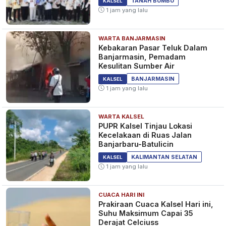
TANAH BUMBU
KALSEL
1 jam yang lalu
WARTA BANJARMASIN
Kebakaran Pasar Teluk Dalam
Banjarmasin, Pemadam
Kesulitan Sumber Air
BANJARMASIN
KALSEL
1 jam yang lalu
WARTA KALSEL
PUPR Kalsel Tinjau Lokasi
Kecelakaan di Ruas Jalan
Banjarbaru-Batulicin
KALIMANTAN SELATAN
KALSEL
1 jam yang lalu
CUACA HARI INI
Prakiraan Cuaca Kalsel Hari ini,
Suhu Maksimum Capai 35
Derajat Celciuss