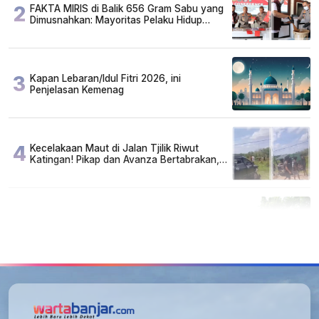
2
FAKTA MIRIS di Balik 656 Gram Sabu yang
Dimusnahkan: Mayoritas Pelaku Hidup
Susah, Ada Juga Sarjana!
3
Kapan Lebaran/Idul Fitri 2026, ini
Penjelasan Kemenag
4
Kecelakaan Maut di Jalan Tjilik Riwut
Katingan! Pikap dan Avanza Bertabrakan,
Korban Luka Parah
5
Cuma di Tabalong! Mudik Bisa Santai Naik
Bus, Motor & Mobil Diantar Pakai Towing