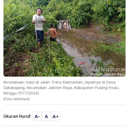
Kecelakaan maut di Jalan Trans Kalimantan, tepatnya di Desa
Sakakajang, Kecamatan Jabiren Raya, Kabupaten Pulang Pisau,
Minggu (17/7/2022).
(Foto istimewa)
A-
A
A+
Ukuran Huruf: