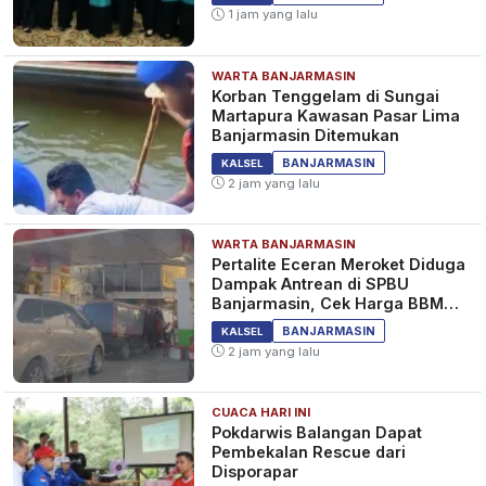
1 jam yang lalu
WARTA BANJARMASIN
Korban Tenggelam di Sungai
Martapura Kawasan Pasar Lima
Banjarmasin Ditemukan
BANJARMASIN
KALSEL
2 jam yang lalu
WARTA BANJARMASIN
Pertalite Eceran Meroket Diduga
Dampak Antrean di SPBU
Banjarmasin, Cek Harga BBM
Kalselteng
BANJARMASIN
KALSEL
2 jam yang lalu
CUACA HARI INI
Pokdarwis Balangan Dapat
Pembekalan Rescue dari
Disporapar