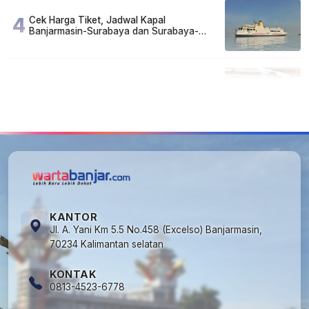
4
Cek Harga Tiket, Jadwal Kapal
Banjarmasin-Surabaya dan Surabaya-
Banjarmasin Minggu 3 Mei 2026
5
FAKTA MIRIS di Balik 656 Gram Sabu yang
Dimusnahkan: Mayoritas Pelaku Hidup
Susah, Ada Juga Sarjana!
KANTOR
Jl. A. Yani Km 5.5 No.458 (Excelso) Banjarmasin,
70234 Kalimantan selatan
KONTAK
0813-4523-6778