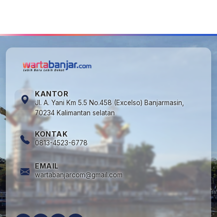
5
Kapan Lebaran/Idul Fitri 2026, ini
Penjelasan Kemenag
KANTOR
Jl. A. Yani Km 5.5 No.458 (Excelso) Banjarmasin,
70234 Kalimantan selatan
KONTAK
0813-4523-6778
EMAIL
wartabanjarcom@gmail.com