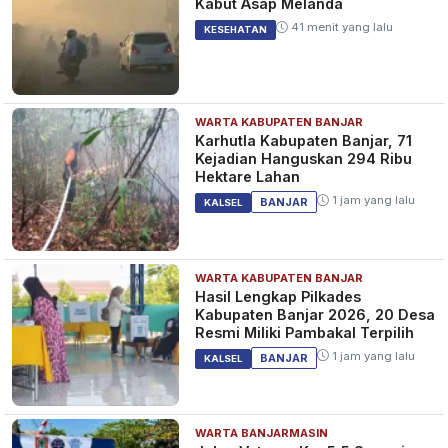
Kabut Asap Melanda
41 menit yang lalu
KESEHATAN
WARTA KABUPATEN BANJAR
Karhutla Kabupaten Banjar, 71
Kejadian Hanguskan 294 Ribu
Hektare Lahan
1 jam yang lalu
BANJAR
KALSEL
WARTA KABUPATEN BANJAR
Hasil Lengkap Pilkades
Kabupaten Banjar 2026, 20 Desa
Resmi Miliki Pambakal Terpilih
1 jam yang lalu
BANJAR
KALSEL
WARTA BANJARMASIN