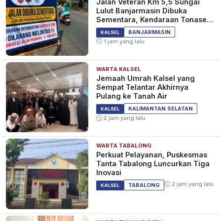
Jalan Veteran Km 5,5 Sungai
Lulut Banjarmasin Dibuka
Sementara, Kendaraan Tonase
Besar Dilarang
BANJARMASIN
KALSEL
1 jam yang lalu
WARTA KALSEL
Jemaah Umrah Kalsel yang
Sempat Telantar Akhirnya
Pulang ke Tanah Air
KALIMANTAN SELATAN
KALSEL
2 jam yang lalu
WARTA TABALONG
Perkuat Pelayanan, Puskesmas
Tanta Tabalong Luncurkan Tiga
Inovasi
2 jam yang lalu
TABALONG
KALSEL