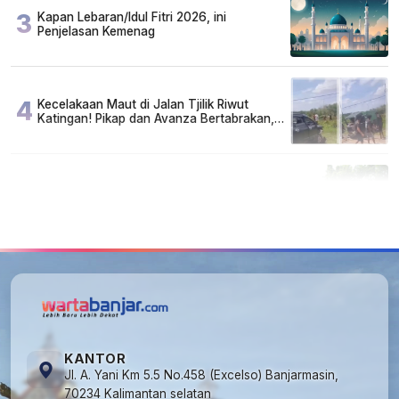
3
Kapan Lebaran/Idul Fitri 2026, ini
Penjelasan Kemenag
4
Kecelakaan Maut di Jalan Tjilik Riwut
Katingan! Pikap dan Avanza Bertabrakan,
Korban Luka Parah
5
Cuma di Tabalong! Mudik Bisa Santai Naik
Bus, Motor & Mobil Diantar Pakai Towing
KANTOR
Jl. A. Yani Km 5.5 No.458 (Excelso) Banjarmasin,
70234 Kalimantan selatan